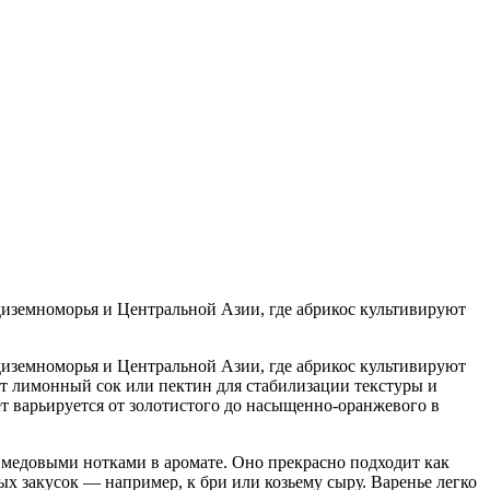
диземноморья и Центральной Азии, где абрикос культивируют
диземноморья и Центральной Азии, где абрикос культивируют
ют лимонный сок или пектин для стабилизации текстуры и
ет варьируется от золотистого до насыщенно-оранжевого в
 медовыми нотками в аромате. Оно прекрасно подходит как
ных закусок — например, к бри или козьему сыру. Варенье легко