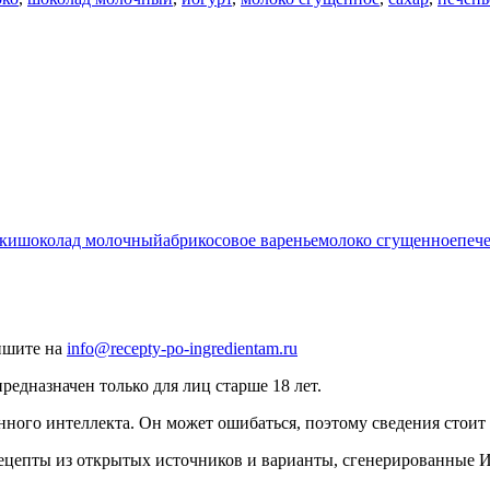
ки
шоколад молочный
абрикосовое варенье
молоко сгущенное
печ
ишите на
info@recepty-po-ingredientam.ru
едназначен только для лиц старше 18 лет.
нного интеллекта. Он может ошибаться, поэтому сведения стоит 
рецепты из открытых источников и варианты, сгенерированные 