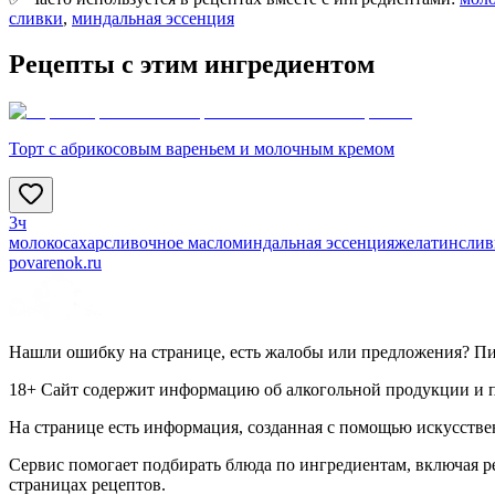
сливки
,
миндальная эссенция
Рецепты с этим ингредиентом
Торт с абрикосовым вареньем и молочным кремом
3ч
молоко
сахар
сливочное масло
миндальная эссенция
желатин
слив
povarenok.ru
Нашли ошибку на странице, есть жалобы или предложения? П
18+ Сайт содержит информацию об алкогольной продукции и пр
На странице есть информация, созданная с помощью искусстве
Сервис помогает подбирать блюда по ингредиентам, включая 
страницах рецептов.