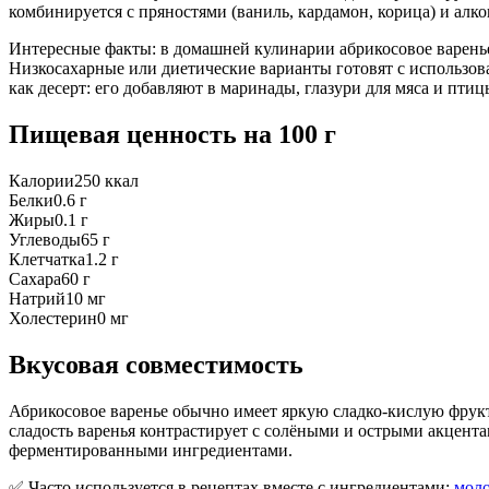
комбинируется с пряностями (ваниль, кардамон, корица) и алко
Интересные факты: в домашней кулинарии абрикосовое варенье
Низкосахарные или диетические варианты готовят с использов
как десерт: его добавляют в маринады, глазури для мяса и пти
Пищевая ценность
на 100 г
Калории
250
ккал
Белки
0.6
г
Жиры
0.1
г
Углеводы
65
г
Клетчатка
1.2
г
Сахара
60
г
Натрий
10
мг
Холестерин
0
мг
Вкусовая совместимость
Абрикосовое варенье обычно имеет яркую сладко-кислую фрукт
сладость варенья контрастирует с солёными и острыми акцентам
ферментированными ингредиентами.
✅ Часто используется в рецептах вместе с ингредиентами:
мол