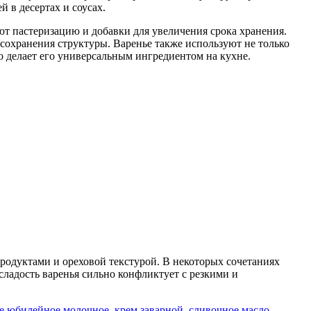
 в десертах и соусах.
т пастеризацию и добавки для увеличения срока хранения.
сохранения структуры. Варенье также используют не только
что делает его универсальным ингредиентом на кухне.
родуктами и ореховой текстурой. В некоторых сочетаниях
 сладость варенья сильно конфликтует с резкими и
е юбилейное молочное
,
крем заварной
,
сливочное масло
,