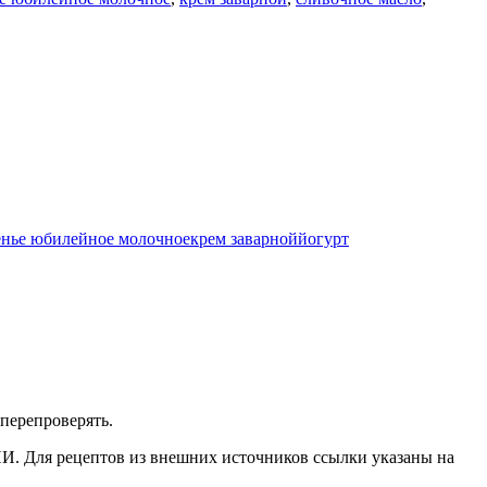
енье юбилейное молочное
крем заварной
йогурт
перепроверять.
ИИ. Для рецептов из внешних источников ссылки указаны на