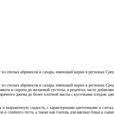
 из спелых абрикосов и сахара, имеющий корни в регионах Сре
 из спелых абрикосов и сахара, имеющий корни в регионах Сре
якоти и сиропа до желаемой густоты; в рецептах часто добавля
зрачного джема до более плотной массы с кусочками плодов; цв
у и выраженную сладость, с характерными цветочными и слегка
ов и слоёного теста, а также как глазурь для мясных блюд и сыр