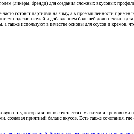
голем (ликёры, бренди) для создания сложных вкусовых профилей
 часто готовят партиями на зиму, а в промышленности применяю
анием подсластителей и добавлением большей доли пектина для 
цы, а также используют в качестве основы для соусов и кремов, 
овую ноту, которая хорошо сочетается с мягкими и кремовыми п
и, создавая приятный баланс вкусов. Есть также сочетания, где
око
,
шоколад молочный
,
йогурт
,
молоко сгущенное
,
сахар
,
печень