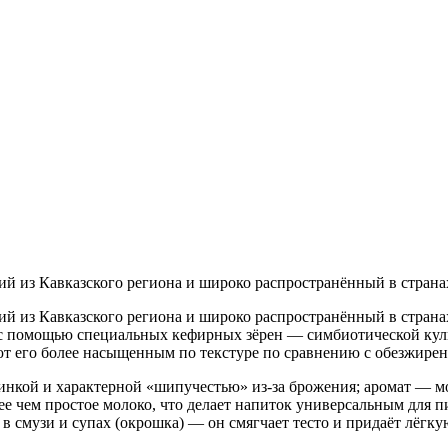
 из Кавказского региона и широко распространённый в страна
 из Кавказского региона и широко распространённый в страна
а с помощью специальных кефирных зёрен — симбиотической ку
ют его более насыщенным по текстуре по сравнению с обезжире
линкой и характерной «шипучестью» из-за брожения; аромат — 
е чем простое молоко, что делает напиток универсальным для п
же в смузи и супах (окрошка) — он смягчает тесто и придаёт лёг