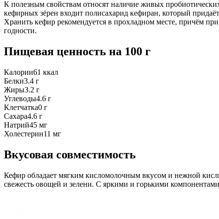
К полезным свойствам относят наличие живых пробиотических 
кефирных зёрен входит полисахарид кефирaн, который придаёт
Хранить кефир рекомендуется в прохладном месте, причём при
годности.
Пищевая ценность
на 100 г
Калории
61
ккал
Белки
3.4
г
Жиры
3.2
г
Углеводы
4.6
г
Клетчатка
0
г
Сахара
4.6
г
Натрий
45
мг
Холестерин
11
мг
Вкусовая совместимость
Кефир обладает мягким кисломолочным вкусом и нежной кислин
свежесть овощей и зелени. С яркими и горькими компонентами