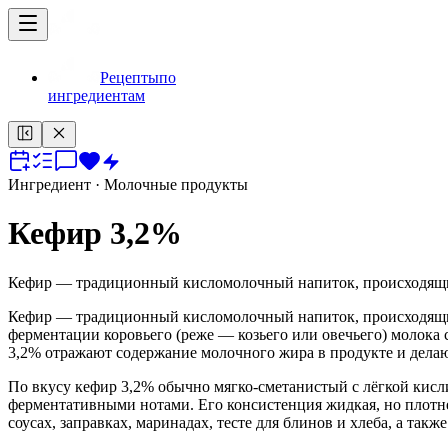
Рецепты
по
ингредиентам
Ингредиент
· Молочные продукты
Кефир 3,2%
Кефир — традиционный кисломолочный напиток, происходящий
Кефир — традиционный кисломолочный напиток, происходящий
ферментации коровьего (реже — козьего или овечьего) молок
3,2% отражают содержание молочного жира в продукте и дела
По вкусу кефир 3,2% обычно мягко-сметанистый с лёгкой кис
ферментативными нотами. Его консистенция жидкая, но плотне
соусах, заправках, маринадах, тесте для блинов и хлеба, а так