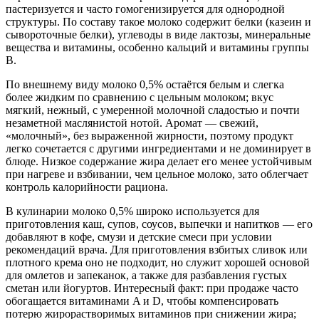
пастеризуется и часто гомогенизируется для однородной
структуры. По составу такое молоко содержит белки (казеин и
сывороточные белки), углеводы в виде лактозы, минеральные
вещества и витамины, особенно кальций и витамины группы
B.
По внешнему виду молоко 0,5% остаётся белым и слегка
более жидким по сравнению с цельным молоком; вкус
мягкий, нежный, с умеренной молочной сладостью и почти
незаметной маслянистой нотой. Аромат — свежий,
«молочный», без выраженной жирности, поэтому продукт
легко сочетается с другими ингредиентами и не доминирует в
блюде. Низкое содержание жира делает его менее устойчивым
при нагреве и взбивании, чем цельное молоко, зато облегчает
контроль калорийности рациона.
В кулинарии молоко 0,5% широко используется для
приготовления каш, супов, соусов, выпечки и напитков — его
добавляют в кофе, смузи и детские смеси при условии
рекомендаций врача. Для приготовления взбитых сливок или
плотного крема оно не подходит, но служит хорошей основой
для омлетов и запеканок, а также для разбавления густых
сметан или йогуртов. Интересный факт: при продаже часто
обогащается витаминами A и D, чтобы компенсировать
потерю жирорастворимых витаминов при снижении жира;