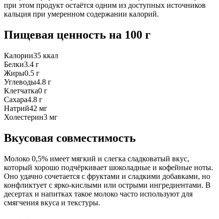
при этом продукт остаётся одним из доступных источников
кальция при умеренном содержании калорий.
Пищевая ценность
на 100 г
Калории
35
ккал
Белки
3.4
г
Жиры
0.5
г
Углеводы
4.8
г
Клетчатка
0
г
Сахара
4.8
г
Натрий
42
мг
Холестерин
3
мг
Вкусовая совместимость
Молоко 0,5% имеет мягкий и слегка сладковатый вкус,
который хорошо подчёркивает шоколадные и кофейные ноты.
Оно удачно сочетается с фруктами и сладкими добавками, но
конфликтует с ярко-кислыми или острыми ингредиентами. В
десертах и напитках такое молоко часто используют для
смягчения вкуса и текстуры.