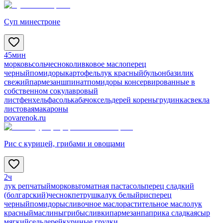
Суп минестроне
45мин
морковь
соль
чеснок
оливковое масло
перец
черный
помидоры
картофель
лук красный
бульон
базилик
свежий
пармезан
шпинат
помидоры консервированные в
собственном соку
лавровый
лист
фенхель
фасоль
кабачок
сельдерей корень
грудинка
свекла
листовая
макароны
povarenok.ru
Рис с курицей, грибами и овощами
2ч
лук репчатый
морковь
томатная паста
соль
перец сладкий
(болгарский)
чеснок
петрушка
лук белый
рис
перец
черный
помидоры
сливочное масло
растительное масло
лук
красный
маслины
грибы
сливки
пармезан
паприка сладкая
сыр
мягкий
сельдерей
куриные грудки