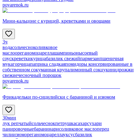
povarenok.ru
Мини-кальцоне с курицей, креветками и овощами
3ч
вода
соль
чеснок
оливковое
масло
орегано
моцарелла
шампиньоны
соевый
соус
креветки
курица
базилик свежий
пармезан
пшеничная
мука
горчица
паприка сладкая
помидоры консервированные в
собственном соку
манная крупа
лимонный сок
цукини
дрожжи
свежие
чесночный порошок
povarenok.ru
Фрикадельки по-сицилийски с бараниной и изюмом
30мин
лук репчатый
соль
чеснок
петрушка
сахар
сухари
панировочные
баранина
рис
оливковое масло
перец
чили
изюм
орегано
моцарелла
уксус
базилик