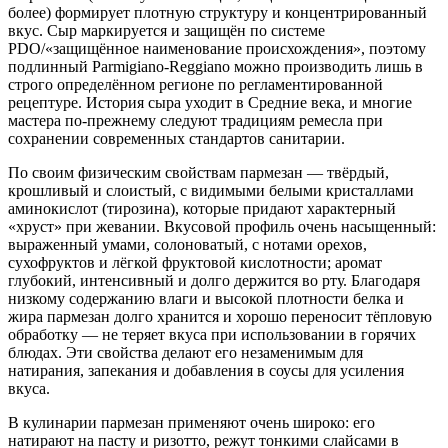
более) формирует плотную структуру и концентрированный
вкус. Сыр маркируется и защищён по системе
PDO/«защищённое наименование происхождения», поэтому
подлинный Parmigiano-Reggiano можно производить лишь в
строго определённом регионе по регламентированной
рецептуре. История сыра уходит в Средние века, и многие
мастера по‑прежнему следуют традициям ремесла при
сохранении современных стандартов санитарии.
По своим физическим свойствам пармезан — твёрдый,
крошливый и слоистый, с видимыми белыми кристаллами
аминокислот (тирозина), которые придают характерный
«хруст» при жевании. Вкусовой профиль очень насыщенный:
выраженный умами, солоноватый, с нотами орехов,
сухофруктов и лёгкой фруктовой кислотности; аромат
глубокий, интенсивный и долго держится во рту. Благодаря
низкому содержанию влаги и высокой плотности белка и
жира пармезан долго хранится и хорошо переносит тёпловую
обработку — не теряет вкуса при использовании в горячих
блюдах. Эти свойства делают его незаменимым для
натирания, запекания и добавления в соусы для усиления
вкуса.
В кулинарии пармезан применяют очень широко: его
натирают на пасту и ризотто, режут тонкими слайсами в