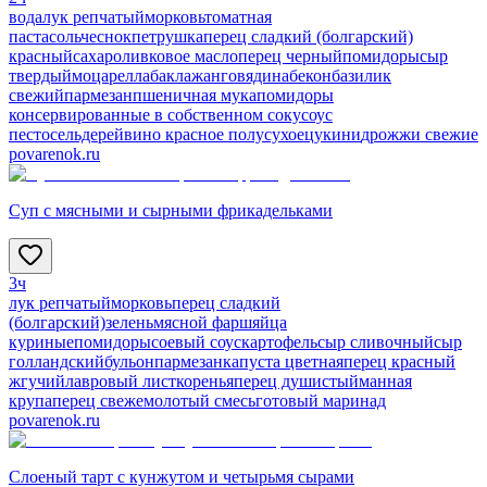
вода
лук репчатый
морковь
томатная
паста
соль
чеснок
петрушка
перец сладкий (болгарский)
красный
сахар
оливковое масло
перец черный
помидоры
сыр
твердый
моцарелла
баклажан
говядина
бекон
базилик
свежий
пармезан
пшеничная мука
помидоры
консервированные в собственном соку
соус
песто
сельдерей
вино красное полусухое
цукини
дрожжи свежие
povarenok.ru
Суп с мясными и сырными фрикадельками
3ч
лук репчатый
морковь
перец сладкий
(болгарский)
зелень
мясной фарш
яйца
куриные
помидоры
соевый соус
картофель
сыр сливочный
сыр
голландский
бульон
пармезан
капуста цветная
перец красный
жгучий
лавровый лист
коренья
перец душистый
манная
крупа
перец свежемолотый смесь
готовый маринад
povarenok.ru
Слоеный тарт с кунжутом и четырьмя сырами