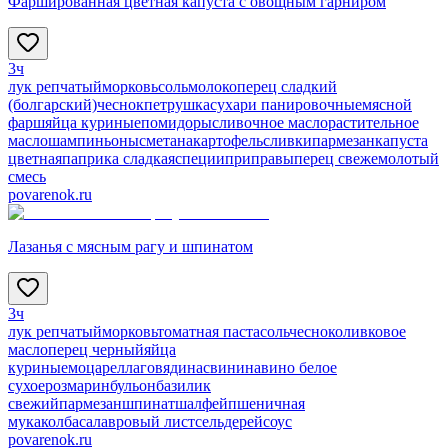
Фаршированная цветная капуста с овощным гарниром
3ч
лук репчатый
морковь
соль
молоко
перец сладкий
(болгарский)
чеснок
петрушка
сухари панировочные
мясной
фарш
яйца куриные
помидоры
сливочное масло
растительное
масло
шампиньоны
сметана
картофель
сливки
пармезан
капуста
цветная
паприка сладкая
специи
приправы
перец свежемолотый
смесь
povarenok.ru
Лазанья с мясным рагу и шпинатом
3ч
лук репчатый
морковь
томатная паста
соль
чеснок
оливковое
масло
перец черный
яйца
куриные
моцарелла
говядина
свинина
вино белое
сухое
розмарин
бульон
базилик
свежий
пармезан
шпинат
шалфей
пшеничная
мука
колбаса
лавровый лист
сельдерей
соус
povarenok.ru