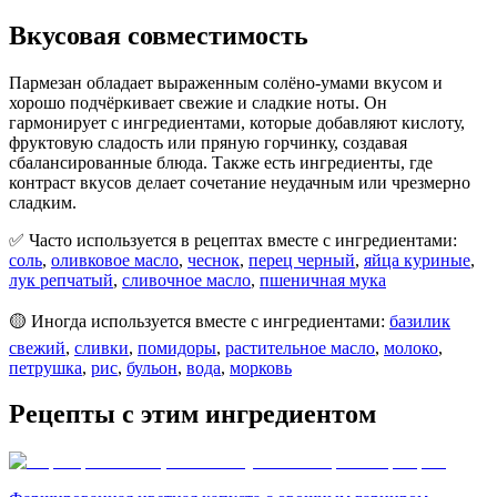
Вкусовая совместимость
Пармезан обладает выраженным солёно-умами вкусом и
хорошо подчёркивает свежие и сладкие ноты. Он
гармонирует с ингредиентами, которые добавляют кислоту,
фруктовую сладость или пряную горчинку, создавая
сбалансированные блюда. Также есть ингредиенты, где
контраст вкусов делает сочетание неудачным или чрезмерно
сладким.
✅ Часто используется в рецептах вместе с ингредиентами:
соль
,
оливковое масло
,
чеснок
,
перец черный
,
яйца куриные
,
лук репчатый
,
сливочное масло
,
пшеничная мука
🟡 Иногда используется вместе с ингредиентами:
базилик
свежий
,
сливки
,
помидоры
,
растительное масло
,
молоко
,
петрушка
,
рис
,
бульон
,
вода
,
морковь
Рецепты с этим ингредиентом