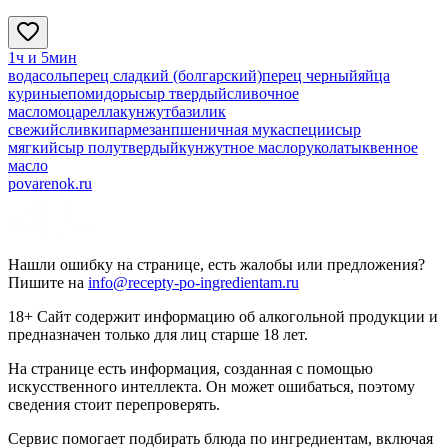
1ч и 5мин
вода
соль
перец сладкий (болгарский)
перец черный
яйца
куриные
помидоры
сыр твердый
сливочное
масло
моцарелла
кунжут
базилик
свежий
сливки
пармезан
пшеничная мука
специи
сыр
мягкий
сыр полутвердый
кунжутное масло
рукола
тыквенное
масло
povarenok.ru
Нашли ошибку на странице, есть жалобы или предложения?
Пишите на
info@recepty-po-ingredientam.ru
18+ Сайт содержит информацию об алкогольной продукции и
предназначен только для лиц старше 18 лет.
На странице есть информация, созданная с помощью
искусственного интеллекта. Он может ошибаться, поэтому
сведения стоит перепроверять.
Сервис помогает подбирать блюда по ингредиентам, включая