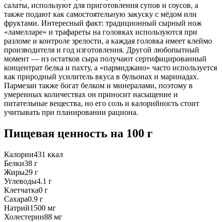
салаты, используют для приготовления супов и соусов, а
также подают как самостоятельную закуску с мёдом или
фруктами. Интересный факт: традиционный сырный нож
«ламелларе» и трафареты на головках используются при
разломе и контроле зрелости, а каждая головка имеет клеймо
производителя и год изготовления. Другой любопытный
момент — из остатков сыра получают сертифицированный
концентрат белка и пахту, а «пармиджано» часто используется
как природный усилитель вкуса в бульонах и маринадах.
Пармезан также богат белком и минералами, поэтому в
умеренных количествах он приносит насыщение и
питательные вещества, но его соль и калорийность стоит
учитывать при планировании рациона.
Пищевая ценность
на 100 г
Калории
431
ккал
Белки
38
г
Жиры
29
г
Углеводы
4.1
г
Клетчатка
0
г
Сахара
0.9
г
Натрий
1500
мг
Холестерин
88
мг