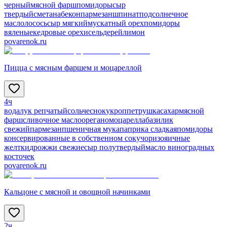
черный
мясной фарш
помидоры
сыр
твердый
сметана
бекон
пармезан
шпинат
подсолнечное
масло
лосось
сыр мягкий
мускатный орех
помидоры
вяленые
кедровые орехи
сельдерей
лимон
povarenok.ru
Пицца с мясным фаршем и моцареллой
4ч
вода
лук репчатый
соль
чеснок
укроп
петрушка
сахар
мясной
фарш
сливочное масло
орегано
моцарелла
базилик
свежий
пармезан
пшеничная мука
паприка сладкая
помидоры
консервированные в собственном соку
чоризо
яичные
желтки
дрожжи свежие
сыр полутвердый
масло виноградных
косточек
povarenok.ru
Кальцоне с мясной и овощной начинками
2ч