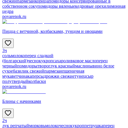
свежий
пармезан
корица
помидоры консервированные в
собственном соку
помидоры вяленые
кедровые орехи
лимонная
цедра
povarenok.ru
Пицца с ветчиной, колбасками, тунцом и овощами
3ч
соль
молоко
перец сладкий
(болгарский)
чеснок
укроп
сахар
оливковое масло
перец
черный
помидоры
творог
лук красный
маслины
вино белое
сухое
базилик свежий
пармезан
пшеничная
мука
ветчина
каперсы
дрожжи свежие
тунец
сыр
полутвердый
колбаски
povarenok.ru
Блины с начинками
2ч
лук репчатый
морковь
молоко
чеснок
укроп
петрушка
перец