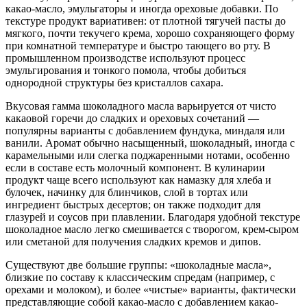
какао-масло, эмульгаторы и иногда ореховые добавки. По
текстуре продукт вариативен: от плотной тягучей пасты до
мягкого, почти текучего крема, хорошо сохраняющего форму
при комнатной температуре и быстро тающего во рту. В
промышленном производстве используют процесс
эмульгирования и тонкого помола, чтобы добиться
однородной структуры без кристаллов сахара.
Вкусовая гамма шоколадного масла варьируется от чисто
какаовой горечи до сладких и ореховых сочетаний —
популярны варианты с добавлением фундука, миндаля или
ванили. Аромат обычно насыщенный, шоколадный, иногда с
карамельными или слегка поджаренными нотами, особенно
если в составе есть молочный компонент. В кулинарии
продукт чаще всего используют как намазку для хлеба и
булочек, начинку для блинчиков, слой в тортах или
ингредиент быстрых десертов; он также подходит для
глазурей и соусов при плавлении. Благодаря удобной текстуре
шоколадное масло легко смешивается с творогом, крем-сыром
или сметаной для получения сладких кремов и дипов.
Существуют две большие группы: «шоколадные масла»,
близкие по составу к классическим спредам (например, с
орехами и молоком), и более «чистые» варианты, фактически
представляющие собой какао-масло с добавлением какао-