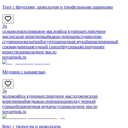
Торт с фруктами, шоколадом и трюфельными шариками
3ч
соль
молоко
оливковое масло
яйца куриные
сливочное
масло
сахар коричневый
какао-порошок
сода
молоко
сгущенное
желатин
йогурт
пшеничная мука
банан
лимонный
сок
мандарины
ягодный сироп
брусника
желирующее
вещество
шоколадное масло
povarenok.ru
Медовик с карамелью
3ч
молоко
яйца куриные
сливочное масло
джем
сахар
коричневый
мед
какао-порошок
шоколад черный
горький
пшеничная мука
уксус
шоколадное масло
povarenok.ru
Кекс с творогом и шоколадом