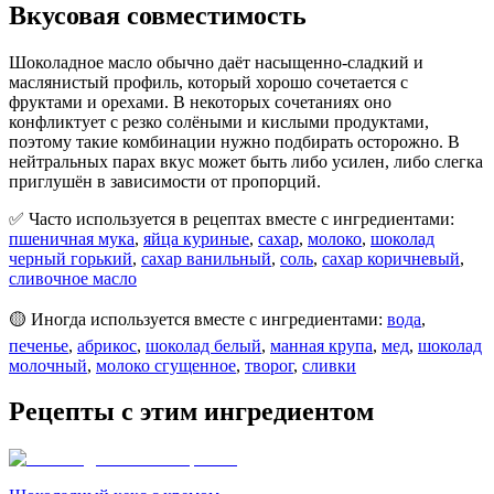
Вкусовая совместимость
Шоколадное масло обычно даёт насыщенно-сладкий и
маслянистый профиль, который хорошо сочетается с
фруктами и орехами. В некоторых сочетаниях оно
конфликтует с резко солёными и кислыми продуктами,
поэтому такие комбинации нужно подбирать осторожно. В
нейтральных парах вкус может быть либо усилен, либо слегка
приглушён в зависимости от пропорций.
✅ Часто используется в рецептах вместе с ингредиентами:
пшеничная мука
,
яйца куриные
,
сахар
,
молоко
,
шоколад
черный горький
,
сахар ванильный
,
соль
,
сахар коричневый
,
сливочное масло
🟡 Иногда используется вместе с ингредиентами:
вода
,
печенье
,
абрикос
,
шоколад белый
,
манная крупа
,
мед
,
шоколад
молочный
,
молоко сгущенное
,
творог
,
сливки
Рецепты с этим ингредиентом