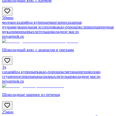
Шоколадный кекс с кремом
50мин
молоко
сахар
яйца куриные
маргарин
сахарная
пудра
мед
ванильная эссенция
какао-порошок
сливки
пшеничная
мука
лимон
разрыхлитель
шоколадное масло
povarenok.ru
Шоколадный кекс с ананасом и орехами
3ч
сахар
яйца куриные
какао-порошок
сметана
орехи
молоко
сгущенное
ликер
ананас
разрыхлитель
шоколадное масло
povarenok.ru
Шоколадные шарики из печенья
25мин