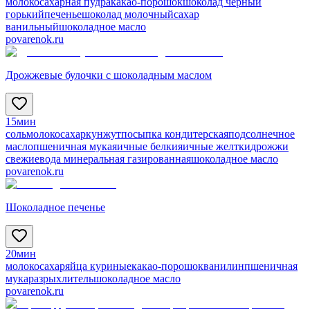
молоко
сахарная пудра
какао-порошок
шоколад черный
горький
печенье
шоколад молочный
сахар
ванильный
шоколадное масло
povarenok.ru
Дрожжевые булочки с шоколадным маслом
15мин
соль
молоко
сахар
кунжут
посыпка кондитерская
подсолнечное
масло
пшеничная мука
яичные белки
яичные желтки
дрожжи
свежие
вода минеральная газированная
шоколадное масло
povarenok.ru
Шоколадное печенье
20мин
молоко
сахар
яйца куриные
какао-порошок
ванилин
пшеничная
мука
разрыхлитель
шоколадное масло
povarenok.ru