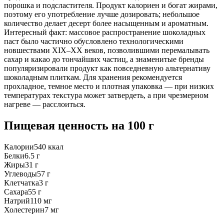
порошка и подсластителя. Продукт калориен и богат жирами,
поэтому его употребление лучше дозировать; небольшое
количество делает десерт более насыщенным и ароматным.
Интересный факт: массовое распространение шоколадных
паст было частично обусловлено технологическими
новшествами XIX–XX веков, позволившими перемалывать
сахар и какао до тончайших частиц, а знаменитые бренды
популяризировали продукт как повседневную альтернативу
шоколадным плиткам. Для хранения рекомендуется
прохладное, темное место и плотная упаковка — при низких
температурах текстура может затвердеть, а при чрезмерном
нагреве — расслоиться.
Пищевая ценность
на 100 г
Калории
540
ккал
Белки
6.5
г
Жиры
31
г
Углеводы
57
г
Клетчатка
3
г
Сахара
55
г
Натрий
110
мг
Холестерин
7
мг