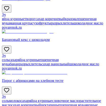
3ч
яйца куриные
творог
сахар коричневый
крахмал
пшеничная
мука
манная крупа
сухофрукты
разрыхлитель
шоколадное масло
povarenok.ru
Банановый кекс с шоколадом
3ч
соль
сахар
яйца куриные
пшеничная
мука
банан
разрыхлитель
сахар ванильный
шоколадное масло
povarenok.ru
Пирог с абрикосами на хлебном тесте
3ч
соль
молоко
сахар
яйца куриные
сливочное масло
растительное
масло
сахар коричневый
нектарины
пшеничная мука
яичные