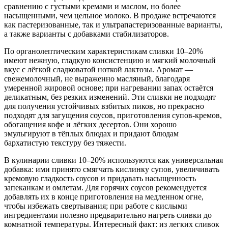
сравнению с густыми кремами и маслом, но более
насыщенными, чем цельное молоко. В продаже встречаются
как пастеризованные, так и ультрапастеризованные варианты,
а также варианты с добавками стабилизаторов.
По органолептическим характеристикам сливки 10–20%
имеют нежную, гладкую консистенцию и мягкий молочный
вкус с лёгкой сладковатой ноткой лактозы. Аромат —
свежемолочный, не выраженно масляный, благодаря
умеренной жировой основе; при нагревании запах остаётся
деликатным, без резких изменений. Эти сливки не подходят
для получения устойчивых взбитых пиков, но прекрасно
подходят для загущения соусов, приготовления супов-кремов,
обогащения кофе и лёгких десертов. Они хорошо
эмульгируют в тёплых блюдах и придают блюдам
бархатистую текстуру без тяжести.
В кулинарии сливки 10–20% используются как универсальная
добавка: ими принято смягчать кислинку супов, увеличивать
кремовую гладкость соусов и придавать насыщенность
запеканкам и омлетам. Для горячих соусов рекомендуется
добавлять их в конце приготовления на медленном огне,
чтобы избежать свертывания; при работе с кислыми
ингредиентами полезно предварительно нагреть сливки до
комнатной температуры. Интересный факт: из легких сливок