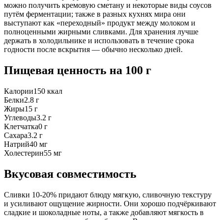
можно получить кремовую сметану и некоторые виды соусов
путём ферментации; также в разных кухнях мира они
выступают как «переходный» продукт между молоком и
полноценными жирными сливками. Для хранения лучше
держать в холодильнике и использовать в течение срока
годности после вскрытия — обычно несколько дней.
Пищевая ценность
на 100 г
Калории
150
ккал
Белки
2.8
г
Жиры
15
г
Углеводы
3.2
г
Клетчатка
0
г
Сахара
3.2
г
Натрий
40
мг
Холестерин
55
мг
Вкусовая совместимость
Сливки 10-20% придают блюду мягкую, сливочную текстуру
и усиливают ощущение жирности. Они хорошо подчёркивают
сладкие и шоколадные ноты, а также добавляют мягкость в