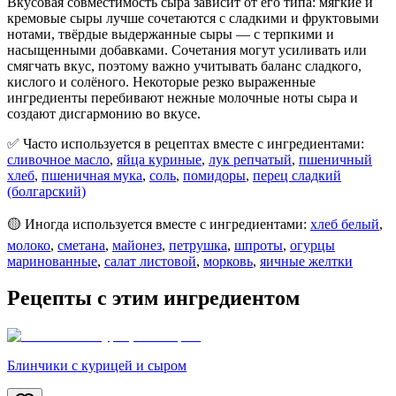
Вкусовая совместимость сыра зависит от его типа: мягкие и
кремовые сыры лучше сочетаются с сладкими и фруктовыми
нотами, твёрдые выдержанные сыры — с терпкими и
насыщенными добавками. Сочетания могут усиливать или
смягчать вкус, поэтому важно учитывать баланс сладкого,
кислого и солёного. Некоторые резко выраженные
ингредиенты перебивают нежные молочные ноты сыра и
создают дисгармонию во вкусе.
✅ Часто используется в рецептах вместе с ингредиентами:
сливочное масло
,
яйца куриные
,
лук репчатый
,
пшеничный
хлеб
,
пшеничная мука
,
соль
,
помидоры
,
перец сладкий
(болгарский)
🟡 Иногда используется вместе с ингредиентами:
хлеб белый
,
молоко
,
сметана
,
майонез
,
петрушка
,
шпроты
,
огурцы
маринованные
,
салат листовой
,
морковь
,
яичные желтки
Рецепты с этим ингредиентом
Блинчики с курицей и сыром