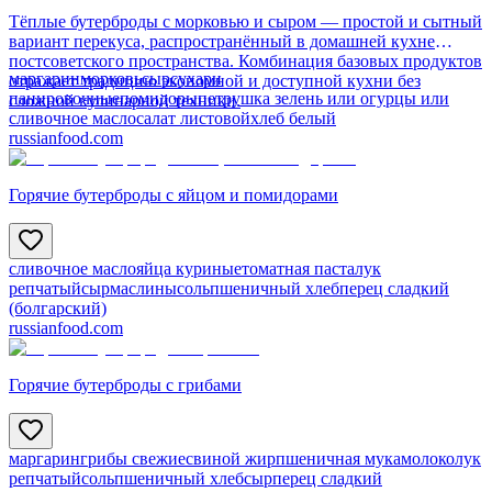
Тёплые бутерброды с морковью и сыром — простой и сытный
вариант перекуса, распространённый в домашней кухне
постсоветского пространства. Комбинация базовых продуктов
маргарин
морковь
сыр
сухари
отражает традицию экономной и доступной кухни без
панировочные
помидоры
петрушка зелень или огурцы или
сложной кулинарной техники.
сливочное масло
салат листовой
хлеб белый
russianfood.com
Горячие бутерброды с яйцом и помидорами
сливочное масло
яйца куриные
томатная паста
лук
репчатый
сыр
маслины
соль
пшеничный хлеб
перец сладкий
(болгарский)
russianfood.com
Горячие бутерброды с грибами
маргарин
грибы свежие
свиной жир
пшеничная мука
молоко
лук
репчатый
соль
пшеничный хлеб
сыр
перец сладкий