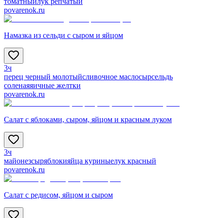
томатный
лук репчатый
povarenok.ru
Намазка из сельди с сыром и яйцом
3ч
перец черный молотый
сливочное масло
сыр
сельдь
соленая
яичные желтки
povarenok.ru
Салат с яблоками, сыром, яйцом и красным луком
3ч
майонез
сыр
яблоки
яйца куриные
лук красный
povarenok.ru
Салат с редисом, яйцом и сыром