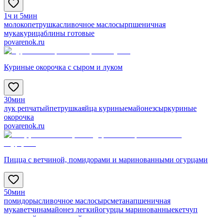
1ч и 5мин
молоко
петрушка
сливочное масло
сыр
пшеничная
мука
курица
блины готовые
povarenok.ru
Куриные окорочка с сыром и луком
30мин
лук репчатый
петрушка
яйца куриные
майонез
сыр
куриные
окорочка
povarenok.ru
Пицца с ветчиной, помидорами и маринованными огурцами
50мин
помидоры
сливочное масло
сыр
сметана
пшеничная
мука
ветчина
майонез легкий
огурцы маринованные
кетчуп