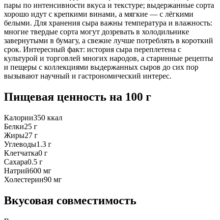
пары по интенсивности вкуса и текстуре; выдержанные сорта
хорошо идут с крепкими винами, а мягкие — с лёгкими
белыми. Для хранения сыра важны температура и влажность:
многие твердые сорта могут дозревать в холодильнике
завернутыми в бумагу, а свежие лучше потреблять в короткий
срок. Интересный факт: история сыра переплетена с
культурой и торговлей многих народов, а старинные рецепты
и пещеры с коллекциями выдержанных сыров до сих пор
вызывают научный и гастрономический интерес.
Пищевая ценность
на 100 г
Калории
350
ккал
Белки
25
г
Жиры
27
г
Углеводы
1.3
г
Клетчатка
0
г
Сахара
0.5
г
Натрий
600
мг
Холестерин
90
мг
Вкусовая совместимость