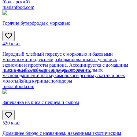
(болгарский)
russianfood.com
Горячие бутерброды с морковью
420 ккал
Народный хлебный перекус с морковью и базовыми
молочными продуктами, сформированный в условиях
экономии и простоты рациона. Ассоциируется с домашним
пшеничный хлеб
маргарин
морковь
растительное
питанием и столовой традицией XX века.
масло
вода
пшеничная мука
молоко
сыр
соль
мускатный орех
молотый
яйца куриные
помидоры
russianfood.com
Запеканка из риса с перцем и сыром
520 ккал
Домашнее блюдо с названием, навеянным экзотическим