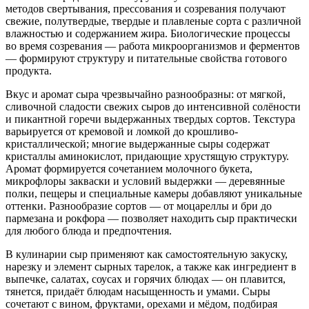
методов свертывания, прессования и созревания получают
свежие, полутвердые, твердые и плавленые сорта с различной
влажностью и содержанием жира. Биологические процессы
во время созревания — работа микроорганизмов и ферментов
— формируют структуру и питательные свойства готового
продукта.
Вкус и аромат сыра чрезвычайно разнообразны: от мягкой,
сливочной сладости свежих сыров до интенсивной солёности
и пикантной горечи выдержанных твердых сортов. Текстура
варьируется от кремовой и ломкой до крошливо-
кристаллической; многие выдержанные сыры содержат
кристаллы аминокислот, придающие хрустящую структуру.
Аромат формируется сочетанием молочного букета,
микрофлоры закваски и условий выдержки — деревянные
полки, пещеры и специальные камеры добавляют уникальные
оттенки. Разнообразие сортов — от моцареллы и бри до
пармезана и рокфора — позволяет находить сыр практически
для любого блюда и предпочтения.
В кулинарии сыр применяют как самостоятельную закуску,
нарезку и элемент сырных тарелок, а также как ингредиент в
выпечке, салатах, соусах и горячих блюдах — он плавится,
тянется, придаёт блюдам насыщенность и умами. Сыры
сочетают с вином, фруктами, орехами и мёдом, подбирая