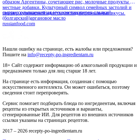
образом Аргентины, сочетающее рис, молочные продукты и
местные добавки. Культурный символ семейных застолий и
сыр
рис
соль
пшеничная мука
сметана
перец сладкий
пример кулинарной адаптации под региональные вкусы.
(болгарский)
аргановое масло
russianfood.com
Нашли ошибку на странице, есть жалобы или предложения?
Пишите на
info@recepty-po-ingredientam.ru
18+ Сайт содержит информацию об алкогольной продукции и
предназначен только для лиц старше 18 лет.
На странице есть информация, созданная с помощью
искусственного интеллекта. Он может ошибаться, поэтому
сведения стоит перепроверять.
Сервис помогает подбирать блюда по ингредиентам, включая
рецепты из открытых источников и варианты,
сгенерированные ИИ. Для рецептов из внешних источников
ссылки указаны на страницах рецептов.
2017 –
2026
recepty-po-ingredientam.ru