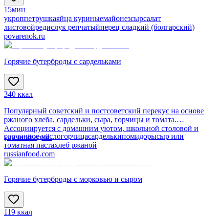
15мин
укроп
петрушка
яйца куриные
майонез
сыр
салат
листовой
редис
лук репчатый
перец сладкий (болгарский)
povarenok.ru
Горячие бутерброды с сардельками
340 ккал
Популярный советский и постсоветский перекус на основе
ржаного хлеба, сардельки, сыра, горчицы и томата.
Ассоциируется с домашним уютом, школьной столовой и
горчичное масло
горчица
сардельки
помидоры
сыр или
уличной едой.
томатная паста
хлеб ржаной
russianfood.com
Горячие бутерброды с морковью и сыром
119 ккал