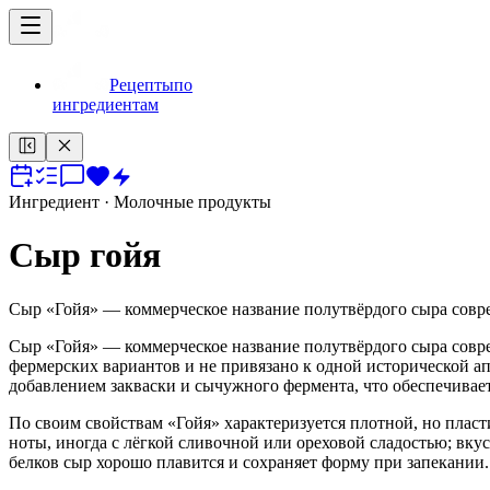
Рецепты
по
ингредиентам
Ингредиент
· Молочные продукты
Сыр гойя
Сыр «Гойя» — коммерческое название полутвёрдого сыра совре
Сыр «Гойя» — коммерческое название полутвёрдого сыра совре
фермерских вариантов и не привязано к одной исторической ап
добавлением закваски и сычужного фермента, что обеспечивае
По своим свойствам «Гойя» характеризуется плотной, но пла
ноты, иногда с лёгкой сливочной или ореховой сладостью; вку
белков сыр хорошо плавится и сохраняет форму при запекании.