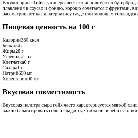
В кулинарии «Гойя» универсален: его используют в бутербродах
плавления в соусах и фондю, хорошо сочетается с фруктами, в
рассматривают как альтернативу гауде или молодым голландски
Пищевая ценность
на 100 г
Калории
360
ккал
Белки
24
г
Жиры
28
г
Углеводы
1.5
г
Клетчатка
0
г
Сахара
1
г
Натрий
650
мг
Холестерин
90
мг
Вкусовая совместимость
Вкусовая палитра сыра гойя часто характеризуется мягкой сли
важно балансировать соль и сладость, чтобы не перебить тонк