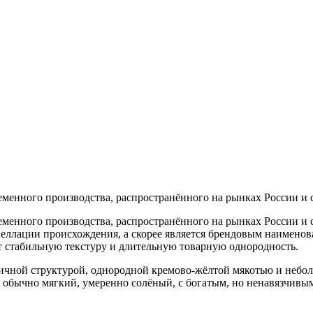
менного производства, распространённого на рынках России и 
менного производства, распространённого на рынках России и 
еллации происхождения, а скорее является брендовым наименова
т стабильную текстуру и длительную товарную однородность.
стичной структурой, однородной кремово-жёлтой мякотью и неб
с обычно мягкий, умеренно солёный, с богатым, но ненавязчивы