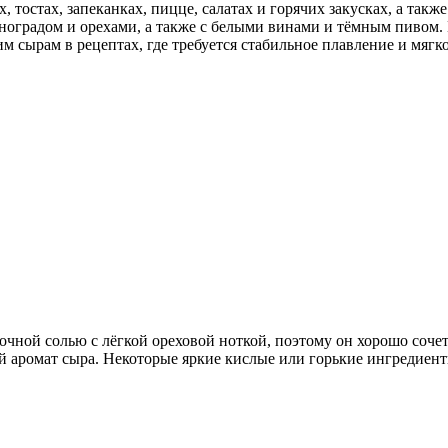
, тостах, запеканках, пицце, салатах и горячих закусках, а так
иноградом и орехами, а также с белыми винами и тёмным пивом. 
м сырам в рецептах, где требуется стабильное плавление и мягк
вочной солью с лёгкой ореховой ноткой, поэтому он хорошо соче
ий аромат сыра. Некоторые яркие кислые или горькие ингредиент