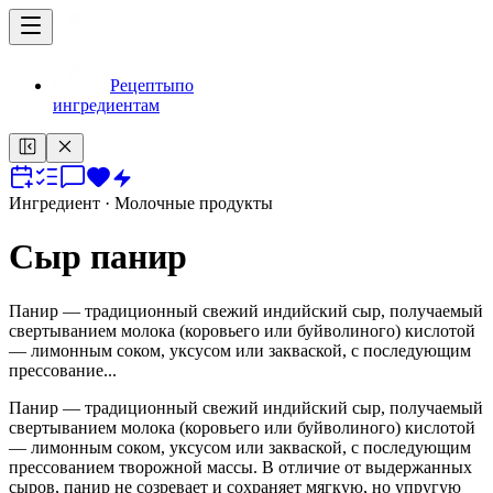
Рецепты
по
ингредиентам
Ингредиент
· Молочные продукты
Сыр панир
Панир — традиционный свежий индийский сыр, получаемый
свертыванием молока (коровьего или буйволиного) кислотой
— лимонным соком, уксусом или закваской, с последующим
прессование...
Панир — традиционный свежий индийский сыр, получаемый
свертыванием молока (коровьего или буйволиного) кислотой
— лимонным соком, уксусом или закваской, с последующим
прессованием творожной массы. В отличие от выдержанных
сыров, панир не созревает и сохраняет мягкую, но упругую