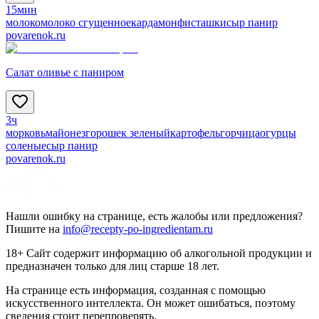
15мин
молоко
молоко сгущенное
кардамон
фисташки
сыр панир
povarenok.ru
Салат оливье с паниром
3ч
морковь
майонез
горошек зеленый
картофель
горчица
огурцы
соленые
сыр панир
povarenok.ru
Нашли ошибку на странице, есть жалобы или предложения?
Пишите на
info@recepty-po-ingredientam.ru
18+ Сайт содержит информацию об алкогольной продукции и
предназначен только для лиц старше 18 лет.
На странице есть информация, созданная с помощью
искусственного интеллекта. Он может ошибаться, поэтому
сведения стоит перепроверять.