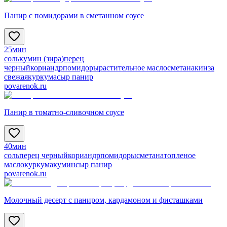
Панир с помидорами в сметанном соусе
25мин
соль
кумин (зира)
перец
черный
кориандр
помидоры
растительное масло
сметана
кинза
свежая
куркума
сыр панир
povarenok.ru
Панир в томатно-сливочном соусе
40мин
соль
перец черный
кориандр
помидоры
сметана
топленое
масло
куркума
кумин
сыр панир
povarenok.ru
Молочный десерт с паниром, кардамоном и фисташками