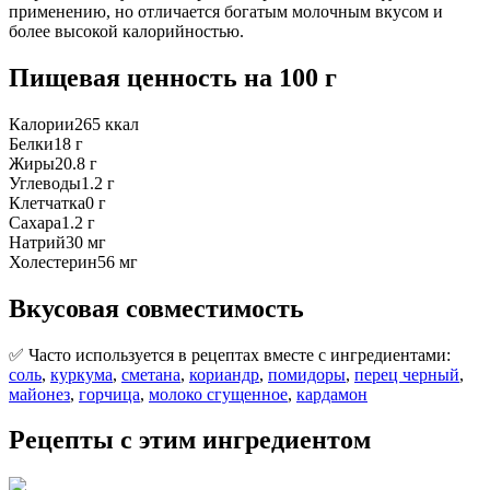
применению, но отличается богатым молочным вкусом и
более высокой калорийностью.
Пищевая ценность
на 100 г
Калории
265
ккал
Белки
18
г
Жиры
20.8
г
Углеводы
1.2
г
Клетчатка
0
г
Сахара
1.2
г
Натрий
30
мг
Холестерин
56
мг
Вкусовая совместимость
✅ Часто используется в рецептах вместе с ингредиентами:
соль
,
куркума
,
сметана
,
кориандр
,
помидоры
,
перец черный
,
майонез
,
горчица
,
молоко сгущенное
,
кардамон
Рецепты с этим ингредиентом