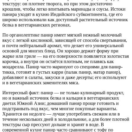
текстуру: он плотнее творога, но при этом достаточно
крошлив, чтобы легко впитывать маринады и соусы. Истоки
панира уходят в кухню Индийского субконтинента, где его
широко использовали как доступный растительный источник
белка в вегетарианских регионах.
По органолептике панир имеет мягкий нежный молочный
вкус с легкой кислинкой, зависящей от способа свертывания,
и почти нейтральный аромат, что делает его универсальной
основой для многих блюд. Он хорошо держит форму при
жарке или гриле — на его поверхности появляется золотистая
корочка, а внутри он остаётся плотным, не плавясь как
моцарелла. Панир часто маринуют со специями для панир-
тикка, готовят в густых карри (палак панир, матар панир),
добавляют в салаты, закуски и даже десерты; его используют
и в вегетарианских заменителях мяса.
Интересный факт: панир — не только кулинарный продукт,
но и важный источник белка и кальция в вегетарианских
диетах Южной Азии; домашний панир проще готовить и
подстраивать под вкус, чем многие покупные варианты.
Хранится он недолго — лучше употреблять свежим или в
течение нескольких дней в холодильнике, а для более плотной
текстуры сыр прессуют дольше и хранят в воде. В
современной кухне панир часто сравнивают с тофу по