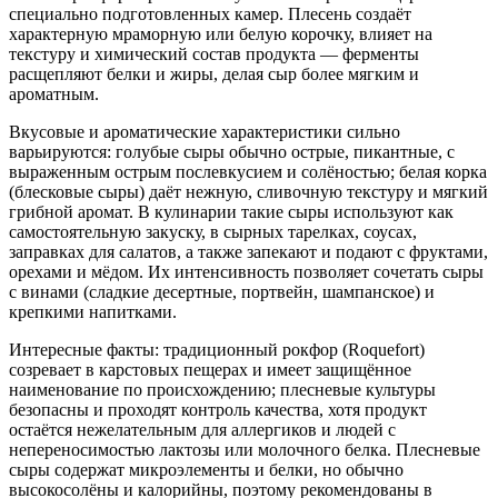
специально подготовленных камер. Плесень создаёт
характерную мраморную или белую корочку, влияет на
текстуру и химический состав продукта — ферменты
расщепляют белки и жиры, делая сыр более мягким и
ароматным.
Вкусовые и ароматические характеристики сильно
варьируются: голубые сыры обычно острые, пикантные, с
выраженным острым послевкусием и солёностью; белая корка
(блесковые сыры) даёт нежную, сливочную текстуру и мягкий
грибной аромат. В кулинарии такие сыры используют как
самостоятельную закуску, в сырных тарелках, соусах,
заправках для салатов, а также запекают и подают с фруктами,
орехами и мёдом. Их интенсивность позволяет сочетать сыры
с винами (сладкие десертные, портвейн, шампанское) и
крепкими напитками.
Интересные факты: традиционный рокфор (Roquefort)
созревает в карстовых пещерах и имеет защищённое
наименование по происхождению; плесневые культуры
безопасны и проходят контроль качества, хотя продукт
остаётся нежелательным для аллергиков и людей с
непереносимостью лактозы или молочного белка. Плесневые
сыры содержат микроэлементы и белки, но обычно
высокосолёны и калорийны, поэтому рекомендованы в