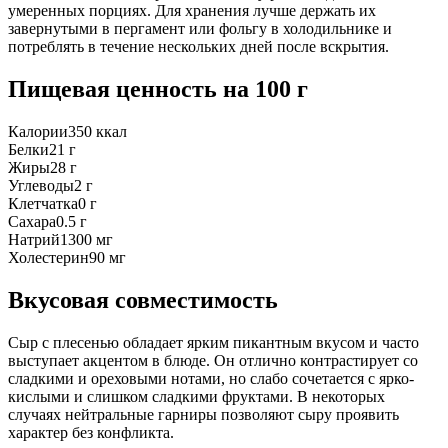
умеренных порциях. Для хранения лучше держать их
завернутыми в пергамент или фольгу в холодильнике и
потреблять в течение нескольких дней после вскрытия.
Пищевая ценность
на 100 г
Калории
350
ккал
Белки
21
г
Жиры
28
г
Углеводы
2
г
Клетчатка
0
г
Сахара
0.5
г
Натрий
1300
мг
Холестерин
90
мг
Вкусовая совместимость
Сыр с плесенью обладает ярким пикантным вкусом и часто
выступает акцентом в блюде. Он отлично контрастирует со
сладкими и ореховыми нотами, но слабо сочетается с ярко-
кислыми и слишком сладкими фруктами. В некоторых
случаях нейтральные гарниры позволяют сыру проявить
характер без конфликта.