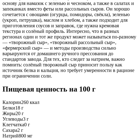
основу для намазок с зеленью и чесноком, а также в салатах и
запеканках вместо феты или рассольных сыров. Он хорошо
сочетается с овощами (огурцы, помидоры, свёкла), зеленью
(укроп, петрушка), маслом и хлебом, а также подходит для
приготовления соусов и заправок, где нужна кремовая
текстура и солёный профиль. Интересно, что в разных
регионах один и тот же продукт может называться по-разному
— «творожный сыр», «творожный рассольный сыр»,
«фермерский сыр» — и методы производства сильно
варьируются от домашнего ручного прессования до
стандартов завода. Для тех, кто следит за натрием, важно
помнить: солёный творожный сыр приносит пользу как
источник белка и кальция, но требует умеренности в рационе
при ограничении соли.
Пищевая ценность
на 100 г
Калории
260
ккал
Белки
18
г
Жиры
20
г
Углеводы
3
г
Клетчатка
0
г
Сахара
2
г
Натрий
800
мг