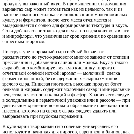
продукту выраженный вкус. В промышленных и домашних
вариантах сыр может готовиться как из цельного, так и из
пастеризованного молока с использованием молочнокислых
культур и ферментов, после чего масса отжимается и
выдерживается с солью для формирования текстуры и вкуса.
Соли добавляют не только для вкуса, но и для контроля влаги
и микрофлоры, что увеличивает срок хранения по сравнению
с пресным творогом.
По структуре творожный сыр солёный бывает от
рассыпчатого до густо-кремового: многое зависит от степени
прессования и добавления сливок или молока. Вкус у такого
сыра обычно комбинирует мягкую кислинку творога с
отчётливой солёной ноткой; аромат — молочный, слегка
ферментированный, без выдержанных «сырных» тонов
зрелого сыра. Пищевая плотность высокая: продукт богат
белками и жирами, содержит молочный сахар и минеральные
вещества, в частности кальций и фосфор. Хранить его следует
в холодильнике в герметичной упаковке или в рассоле — при
длительном хранении возможно образование поверхностной
плесени, которую на свежих сырах следует удалять или
выбрасывать при глубоком поражении.
В кулинарии творожный сыр солёный универсален: его
используют в начинках для пирогов, вареников и блинов, как