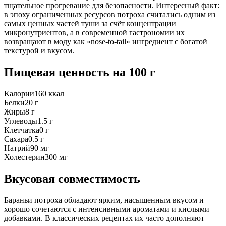
тщательное прогревание для безопасности. Интересный факт:
в эпоху ограниченных ресурсов потроха считались одним из
самых ценных частей туши за счёт концентрации
микронутриентов, а в современной гастрономии их
возвращают в моду как «nose-to-tail» ингредиент с богатой
текстурой и вкусом.
Пищевая ценность
на 100 г
Калории
160
ккал
Белки
20
г
Жиры
8
г
Углеводы
1.5
г
Клетчатка
0
г
Сахара
0.5
г
Натрий
90
мг
Холестерин
300
мг
Вкусовая совместимость
Бараньи потроха обладают ярким, насыщенным вкусом и
хорошо сочетаются с интенсивными ароматами и кислыми
добавками. В классических рецептах их часто дополняют