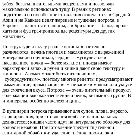
забоя, богаты питательными веществами и позволяли
максимально использовать тушу. В разных регионах
подготовка и способы приготовления отличаются: в Средней
Азии и на Кавказе ценят жареные и тушёные потроха, в
Европе — паштеты и пашины, а в Британии — блюда вроде
хаггиса и фуа гра-производные рецептуры для других
животных.
По структуре и вкусу разные органы значительно
различаются: печень плотная и маслянистая с выраженной
минеральной горчинкой, сердце — мускулистое и
насыщенное, почки — более мягкие и иногда имеют
характерный запах, а рубец и кишки дают свою текстуру и
жирность. Аромат может быть интенсивным,
«субпродуктным», поэтому многие рецепты предусматривают
вымачивание, промывание, вымачивание в молоке или уксусе
для смягчения вкуса. Потроха — очень питательный продукт,
содержащий высококачественный белок, витамины группы B
и минералы, особенно железо и цинк.
В кулинарии потроха применяют для супов, плова, жаркого,
фарширования, приготовления колбас и национальных
деликатесов; кишки часто идут на натуральную оболочку для
колбас и кебабов. Приготовление требует тщательной
санитарной обработки: удаление плёнок, прожилок и