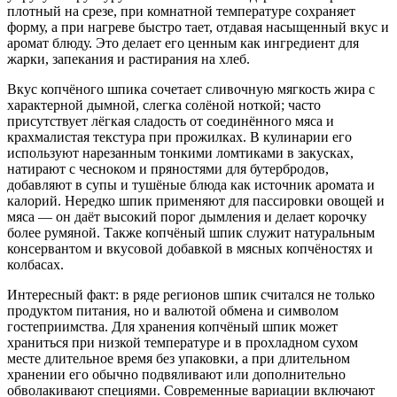
плотный на срезе, при комнатной температуре сохраняет
форму, а при нагреве быстро тает, отдавая насыщенный вкус и
аромат блюду. Это делает его ценным как ингредиент для
жарки, запекания и растирания на хлеб.
Вкус копчёного шпика сочетает сливочную мягкость жира с
характерной дымной, слегка солёной ноткой; часто
присутствует лёгкая сладость от соединённого мяса и
крахмалистая текстура при прожилках. В кулинарии его
используют нарезанным тонкими ломтиками в закусках,
натирают с чесноком и пряностями для бутербродов,
добавляют в супы и тушёные блюда как источник аромата и
калорий. Нередко шпик применяют для пассировки овощей и
мяса — он даёт высокий порог дымления и делает корочку
более румяной. Также копчёный шпик служит натуральным
консервантом и вкусовой добавкой в мясных копчёностях и
колбасах.
Интересный факт: в ряде регионов шпик считался не только
продуктом питания, но и валютой обмена и символом
гостеприимства. Для хранения копчёный шпик может
храниться при низкой температуре и в прохладном сухом
месте длительное время без упаковки, а при длительном
хранении его обычно подвяливают или дополнительно
обволакивают специями. Современные вариации включают