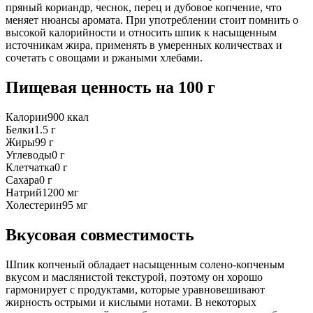
пряный кориандр, чеснок, перец и дубовое копчение, что
меняет нюансы аромата. При употреблении стоит помнить о
высокой калорийности и относить шпик к насыщенным
источникам жира, применять в умеренных количествах и
сочетать с овощами и ржаными хлебами.
Пищевая ценность
на 100 г
Калории
900
ккал
Белки
1.5
г
Жиры
99
г
Углеводы
0
г
Клетчатка
0
г
Сахара
0
г
Натрий
1200
мг
Холестерин
95
мг
Вкусовая совместимость
Шпик копченый обладает насыщенным солено-копченым
вкусом и маслянистой текстурой, поэтому он хорошо
гармонирует с продуктами, которые уравновешивают
жирность острыми и кислыми нотами. В некоторых