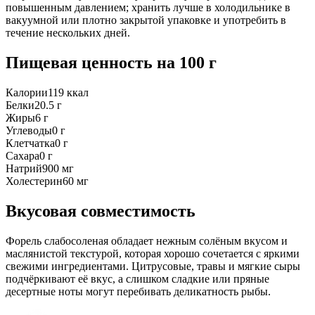
повышенным давлением; хранить лучше в холодильнике в
вакуумной или плотно закрытой упаковке и употребить в
течение нескольких дней.
Пищевая ценность
на 100 г
Калории
119
ккал
Белки
20.5
г
Жиры
6
г
Углеводы
0
г
Клетчатка
0
г
Сахара
0
г
Натрий
900
мг
Холестерин
60
мг
Вкусовая совместимость
Форель слабосоленая обладает нежным солёным вкусом и
маслянистой текстурой, которая хорошо сочетается с яркими
свежими ингредиентами. Цитрусовые, травы и мягкие сыры
подчёркивают её вкус, а слишком сладкие или пряные
десертные ноты могут перебивать деликатность рыбы.