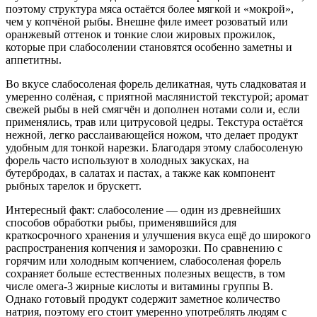
поэтому структура мяса остаётся более мягкой и «мокрой»,
чем у копчёной рыбы. Внешне филе имеет розоватый или
оранжевый оттенок и тонкие слои жировых прожилок,
которые при слабосолении становятся особенно заметны и
аппетитны.
Во вкусе слабосоленая форель деликатная, чуть сладковатая и
умеренно солёная, с приятной маслянистой текстурой; аромат
свежей рыбы в ней смягчён и дополнен нотами соли и, если
применялись, трав или цитрусовой цедры. Текстура остаётся
нежной, легко расслаивающейся ножом, что делает продукт
удобным для тонкой нарезки. Благодаря этому слабосоленую
форель часто используют в холодных закусках, на
бутербродах, в салатах и пастах, а также как компонент
рыбных тарелок и брускетт.
Интересный факт: слабосоление — один из древнейших
способов обработки рыбы, применявшийся для
краткосрочного хранения и улучшения вкуса ещё до широкого
распространения копчения и заморозки. По сравнению с
горячим или холодным копчением, слабосоленая форель
сохраняет больше естественных полезных веществ, в том
числе омега‑3 жирные кислоты и витамины группы B.
Однако готовый продукт содержит заметное количество
натрия, поэтому его стоит умеренно употреблять людям с