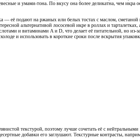
евесные и умами-тона. По вкусу она более деликатна, чем икра 
ка — её подают на ржаных или белых тостах с маслом, сметаной 
тересной альтернативой лососевой икре в роллах и тарталетках,
лотами и витаминами A и D, что делает её питательной, но из-з
холоде и использовать в короткие сроки после вскрытия упаковк
слянистой текстурой, поэтому лучше сочетать её с нейтральны
десертные добавки его заглушают. Текстурные контрасты, напри