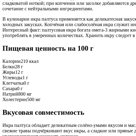
сладковатой ноткой; при копчении или засолке добавляются др
сочетание с нейтральными ингредиентами.
В кулинарии икра палтуса применяется как деликатесная закус
холодных закусках. Копчёная или слабосолёная икра служит ин
Интересный факт: палтусовая икра богата омега-3 жирными кис
употреблять в умеренных количествах. Хранить икру следует в 
Пищевая ценность
на 100 г
Калории
210
ккал
Белки
28
г
Жиры
12
г
Углеводы
1
г
Клетчатка
0
г
Сахара
0
г
Натрий
800
мг
Холестерин
500
мг
Вкусовая совместимость
Икра палтуса обладает деликатным солёно-умами вкусом и ма
свежие травы подчёркивают вкус икры, а сладкие или пряные 