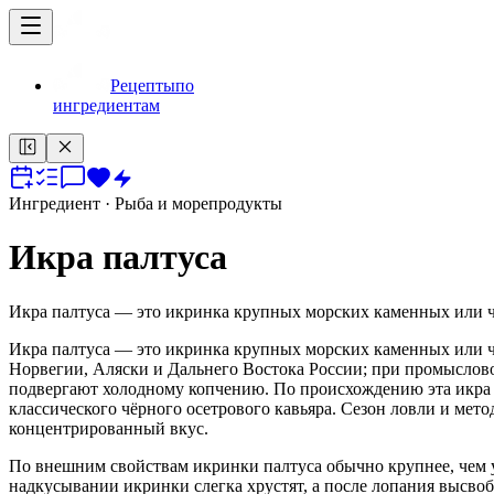
Рецепты
по
ингредиентам
Ингредиент
· Рыба и морепродукты
Икра палтуса
Икра палтуса — это икринка крупных морских каменных или чё
Икра палтуса — это икринка крупных морских каменных или чё
Норвегии, Аляски и Дальнего Востока России; при промыслово
подвергают холодному копчению. По происхождению эта икра п
классического чёрного осетрового кавьяра. Сезон ловли и мето
концентрированный вкус.
По внешним свойствам икринки палтуса обычно крупнее, чем у с
надкусывании икринки слегка хрустят, а после лопания высво