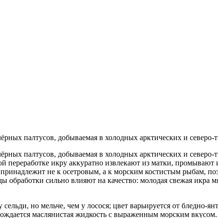
рных палтусов, добываемая в холодных арктических и северо-т
рных палтусов, добываемая в холодных арктических и северо-т
й переработке икру аккуратно извлекают из матки, промывают и,
ринадлежит не к осетровым, а к морским костистым рыбам, поэт
ды обработки сильно влияют на качество: молодая свежая икра м
ельди, но мельче, чем у лосося; цвет варьируется от бледно-ян
бождается маслянистая жидкость с выраженным морским вкусом. 