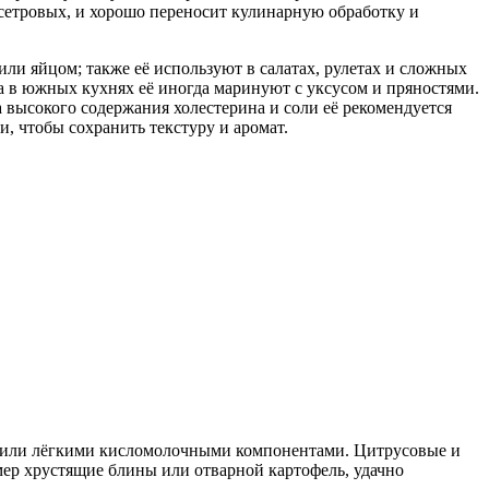
осетровых, и хорошо переносит кулинарную обработку и
или яйцом; также её используют в салатах, рулетах и сложных
 а в южных кухнях её иногда маринуют с уксусом и пряностями.
а высокого содержания холестерина и соли её рекомендуется
и, чтобы сохранить текстуру и аромат.
ми или лёгкими кисломолочными компонентами. Цитрусовые и
мер хрустящие блины или отварной картофель, удачно