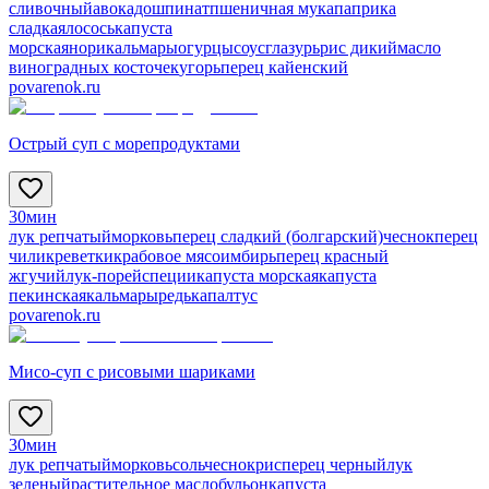
сливочный
авокадо
шпинат
пшеничная мука
паприка
сладкая
лосось
капуста
морская
нори
кальмары
огурцы
соус
глазурь
рис дикий
масло
виноградных косточек
угорь
перец кайенский
povarenok.ru
Острый суп с морепродуктами
30мин
лук репчатый
морковь
перец сладкий (болгарский)
чеснок
перец
чили
креветки
крабовое мясо
имбирь
перец красный
жгучий
лук-порей
специи
капуста морская
капуста
пекинская
кальмары
редька
палтус
povarenok.ru
Мисо-суп с рисовыми шариками
30мин
лук репчатый
морковь
соль
чеснок
рис
перец черный
лук
зеленый
растительное масло
бульон
капуста