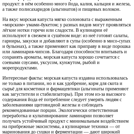
продукт: в нём особенно много йода, калия, кальция и железа,
а также полисахаридов (альгинатов) и пищевых волокон.
На вкус морская капуста мягко солоновата с выраженным
«морским» умами‑букетом; у разных видов могут проявляться
лёгкие нотки горечи или сладости. В кулинарии её
используют в свежем и сушёном виде: из неё готовят салаты,
гарниры, закуски и добавляют в супы (особенно в мисо‑супах
и бульонах), а также применяют как приправу в виде порошка
или ламинария‑чипсов. Благодаря способности впитывать и
сохранять ароматы, морская капуста хорошо сочетается с
соевыми соусами, уксусом, кунжутом, рыбой и
морепродуктами.
Интересные факты: морская капуста издавна использовалась
не только в питании, но и как удобрение, корм для скота и
сырьё для косметики и фармацевтики (альгинаты применяют
как загустители и стабилизаторы). При этом из‑за высокого
содержания йода её потребление следует умерять людям с
заболеваниями щитовидной железы и соблюдать
рекомендованные порции. Экологически ответственная
переработка и культивирование ламинарии позволяет
получать устойчивый продукт с минимальным воздействием
на прибрежные экосистемы, а кулинарные техники — от
маринования до сушки и ферментации — дают широкий