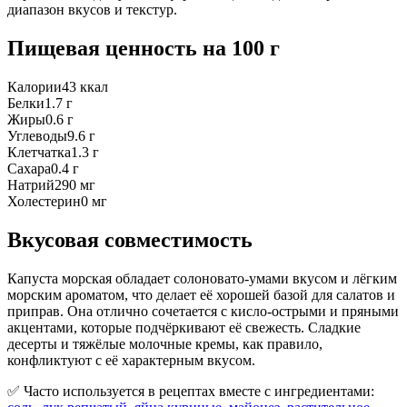
диапазон вкусов и текстур.
Пищевая ценность
на 100 г
Калории
43
ккал
Белки
1.7
г
Жиры
0.6
г
Углеводы
9.6
г
Клетчатка
1.3
г
Сахара
0.4
г
Натрий
290
мг
Холестерин
0
мг
Вкусовая совместимость
Капуста морская обладает солоновато-умами вкусом и лёгким
морским ароматом, что делает её хорошей базой для салатов и
приправ. Она отлично сочетается с кисло-острыми и пряными
акцентами, которые подчёркивают её свежесть. Сладкие
десерты и тяжёлые молочные кремы, как правило,
конфликтуют с её характерным вкусом.
✅ Часто используется в рецептах вместе с ингредиентами: