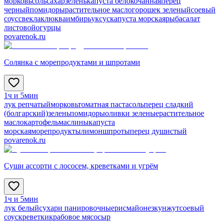
морковь
соль
сахар
зелень
капуста белокочанная
перец
черный
помидоры
растительное масло
горошек зеленый
соевый
соус
свекла
клюква
имбирь
уксус
капуста морская
рыба
салат
листовой
огурцы
povarenok.ru
Солянка с морепродуктами и шпротами
1ч и 5мин
лук репчатый
морковь
томатная паста
соль
перец сладкий
(болгарский)
зелень
помидоры
оливки зеленые
растительное
масло
картофель
маслины
капуста
морская
морепродукты
лимон
шпроты
перец душистый
povarenok.ru
Суши ассорти с лососем, креветками и угрём
1ч и 5мин
лук белый
сухари панировочные
рис
майонез
кунжут
соевый
соус
креветки
крабовое мясо
сыр