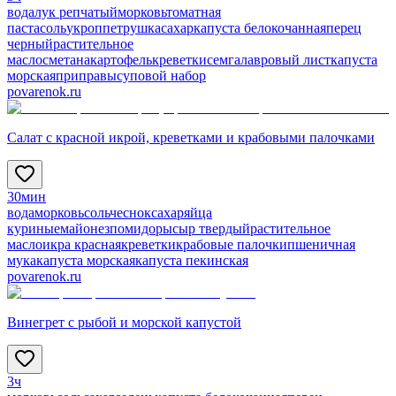
вода
лук репчатый
морковь
томатная
паста
соль
укроп
петрушка
сахар
капуста белокочанная
перец
черный
растительное
масло
сметана
картофель
креветки
семга
лавровый лист
капуста
морская
приправы
суповой набор
povarenok.ru
Салат с красной икрой, креветками и крабовыми палочками
30мин
вода
морковь
соль
чеснок
сахар
яйца
куриные
майонез
помидоры
сыр твердый
растительное
масло
икра красная
креветки
крабовые палочки
пшеничная
мука
капуста морская
капуста пекинская
povarenok.ru
Винегрет с рыбой и морской капустой
3ч