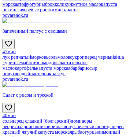
морская
тофу
огурцы
брокколи
кунжутное масло
капуста
пекинская
соевые ростки
мисо-паста
povarenok.ru
Запеченный палтус с овощами
45мин
лук репчатый
морковь
соль
молоко
укроп
перец черный
яйца
куриные
майонез
помидоры
растительное
масло
картофель
капуста морская
барбарис
сыр
полутвердый
пастернак
палтус
povarenok.ru
Салат с рисом и треской
40мин
соль
перец сладкий (болгарский)
помидоры
черри
сахар
рис
оливковое масло
лук зеленый
горчица
перец
красный жгучий
капуста морская
рыба
огурцы
лимонный