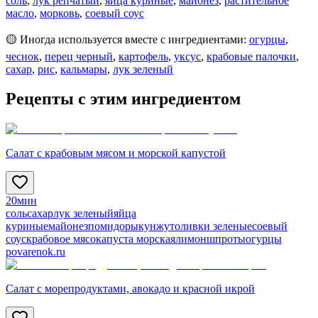
соль
,
лук репчатый
,
яйца куриные
,
майонез
,
растительное
масло
,
морковь
,
соевый соус
🟡 Иногда используется вместе с ингредиентами:
огурцы
,
чеснок
,
перец черный
,
картофель
,
уксус
,
крабовые палочки
,
сахар
,
рис
,
кальмары
,
лук зеленый
Рецепты с этим ингредиентом
Салат с крабовым мясом и морской капустой
20мин
соль
сахар
лук зеленый
яйца
куриные
майонез
помидоры
кунжут
оливки зеленые
соевый
соус
крабовое мясо
капуста морская
лимон
шпроты
огурцы
povarenok.ru
Салат с морепродуктами, авокадо и красной икрой