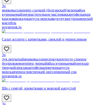
3ч
морковь
соль
перец сладкий (болгарский)
зелень
яйца
куриные
майонез
растительное масло
мак
картофель
икра
красная
авокадо
капуста морская
кукуруза
огурцы
морской
коктейль
povarenok.ru
Салат ассорти с креветками, свеклой и черносливом
3ч
лук репчатый
морковь
соль
чеснок
укроп
тесто слоеное
бездрожжевое
перец черный
яйца куриные
майонез
сыр
твердый
свекла
картофель
креветки
капуста
морская
чернослив
грецкий орех
лимонный сок
povarenok.ru
Щи с семгой, креветками и морской капустой
3ч