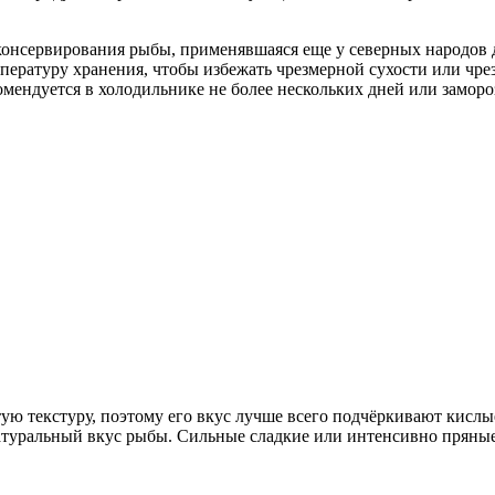
онсервирования рыбы, применявшаяся еще у северных народов д
пературу хранения, чтобы избежать чрезмерной сухости или чр
омендуется в холодильнике не более нескольких дней или заморо
 текстуру, поэтому его вкус лучше всего подчёркивают кислые
атуральный вкус рыбы. Сильные сладкие или интенсивно пряные