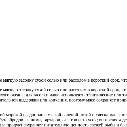
 мягкую засолку сухой солью или рассолом в короткий срок, чт
 мягкую засолку сухой солью или рассолом в короткий срок, чт
хого океана; для засолки чаще используют атлантические или 
длительной выдержки или копчения, поэтому мясо сохраняет пр
ой морской сладостью с мягкой соленой нотой и слегка маслянис
бутербродов, сашими, тартаров, салатов и закусок; он превосход
ола продукт сохраняет питательную ценность свежей рыбы и бы