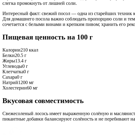
слегка промокнуть от лишней соли.
Интересный факт: свежий посол — одна из старейших техник к
Для домашнего посола важно соблюдать пропорцию соли и тем
сочетается с белыми винами и крепким пивом; хранить его рек
Пищевая ценность
на 100 г
Калории
210
ккал
Белки
20.5
г
Жиры
13.4
г
Углеводы
0
г
Клетчатка
0
г
Сахара
0
г
Натрий
1200
мг
Холестерин
60
мг
Вкусовая совместимость
Свежесоленый лосось имеет выраженную солёную и маслянистую
пикантные добавки балансируют солёность и не перебивают н