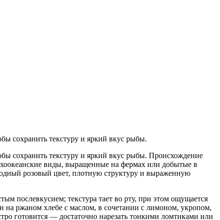
обы сохранить текстуру и яркий вкус рыбы.
обы сохранить текстуру и яркий вкус рыбы. Происхождение
тихоокеанские виды, выращенные на фермах или добытые в
иродный розовый цвет, плотную структуру и выраженную
тым послевкусием; текстура тает во рту, при этом ощущается
ен на ржаном хлебе с маслом, в сочетании с лимоном, укропом,
стро готовится — достаточно нарезать тонкими ломтиками или