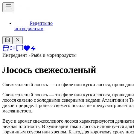
Рецепты
по
ингредиентам
Ингредиент
· Рыба и морепродукты
Лосось свежесоленый
Свежесоленый лосось — это филе или куски лосося, прошедшие
Свежесоленый лосось — это филе или куски лосося, прошедшие
лосося связано с холодными северными водами Атлантики и Ти
дикой природе. Процесс свежего посола не предусматривает 
маслянистость.
Вкус и аромат свежесоленого лосося характеризуются деликатн
нежная плотность. В кулинарии такой лосось используется для 
горчичным соусом или хреном. Благодаря короткому сроку пос