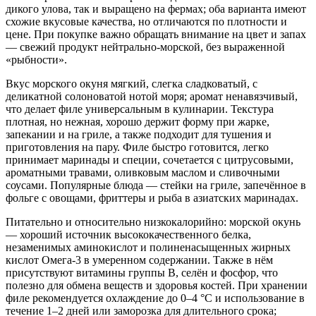
дикого улова, так и выращено на фермах; оба варианта имеют
схожие вкусовые качества, но отличаются по плотности и
цене. При покупке важно обращать внимание на цвет и запах
— свежий продукт нейтрально-морской, без выраженной
«рыбности».
Вкус морского окуня мягкий, слегка сладковатый, с
деликатной солоноватой нотой моря; аромат ненавязчивый,
что делает филе универсальным в кулинарии. Текстура
плотная, но нежная, хорошо держит форму при жарке,
запекании и на гриле, а также подходит для тушения и
приготовления на пару. Филе быстро готовится, легко
принимает маринады и специи, сочетается с цитрусовыми,
ароматными травами, оливковым маслом и сливочными
соусами. Популярные блюда — стейки на гриле, запечённое в
фольге с овощами, фриттеры и рыба в азиатских маринадах.
Питательно и относительно низкокалорийно: морской окунь
— хороший источник высококачественного белка,
незаменимых аминокислот и полиненасыщенных жирных
кислот Омега-3 в умеренном содержании. Также в нём
присутствуют витамины группы B, селён и фосфор, что
полезно для обмена веществ и здоровья костей. При хранении
филе рекомендуется охлаждение до 0–4 °C и использование в
течение 1–2 дней или заморозка для длительного срока;