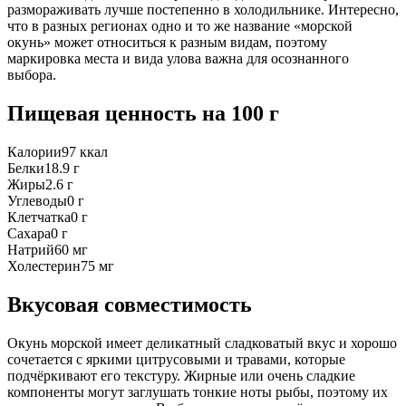
размораживать лучше постепенно в холодильнике. Интересно,
что в разных регионах одно и то же название «морской
окунь» может относиться к разным видам, поэтому
маркировка места и вида улова важна для осознанного
выбора.
Пищевая ценность
на 100 г
Калории
97
ккал
Белки
18.9
г
Жиры
2.6
г
Углеводы
0
г
Клетчатка
0
г
Сахара
0
г
Натрий
60
мг
Холестерин
75
мг
Вкусовая совместимость
Окунь морской имеет деликатный сладковатый вкус и хорошо
сочетается с яркими цитрусовыми и травами, которые
подчёркивают его текстуру. Жирные или очень сладкие
компоненты могут заглушать тонкие ноты рыбы, поэтому их