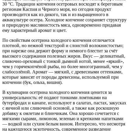
30 °C. Традиции копчения осетровых восходят к береговым
регионам Каспия и Черного моря, но сегодня продукт
производится как из дикого, так и из выращенного в
аквакультуре осетра. Холодное копчение сохраняет структуру
и природную маслянистость мяса, одновременно придавая
ему характерный аромат и цвет.
По свойствам осетрина холодного копчения отличается
плотной, но нежной текстурой и слоистой волокнистостью;
при нарезке она держит форму и немного блестит за счёт
высокого содержания полезных жиров. Вкус — деликатный,
сливочно-ореховый с тонкой дымной нотой, менее «яркий»,
чем у горячекопчёной рыбы, но более многогранный, чем у
слабосолёной. Аромат — мягкий, с древесными оттенками,
которые зависят от породы древесины, используемой при
копчении (бук, ольха, вишня).
В кулинарии осетрина холодного копчения ценится за
универсальность: её подают тонкими ломтиками на
бутербродах и канапе, используют в салатах, пастах, закусках
с яичной или сливочной основой, а также как роскошную
добавку к омлетам и блинчикам. Она хорошо сочетается с
мягкими сырами, лимоном, зеленью и крепкими напитками
— водкой или сухим белым вином. Интересно, что несмотря
на кажущуюся экзотичность, современное разведение