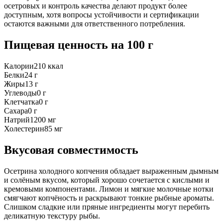
осетровых и контроль качества делают продукт более
доступным, хотя вопросы устойчивости и сертификации
остаются важными для ответственного потребления.
Пищевая ценность
на 100 г
Калории
210
ккал
Белки
24
г
Жиры
13
г
Углеводы
0
г
Клетчатка
0
г
Сахара
0
г
Натрий
1200
мг
Холестерин
85
мг
Вкусовая совместимость
Осетрина холодного копчения обладает выраженным дымным
и солёным вкусом, который хорошо сочетается с кислыми и
кремовыми компонентами. Лимон и мягкие молочные нотки
смягчают копчёность и раскрывают тонкие рыбные ароматы.
Слишком сладкие или пряные ингредиенты могут перебить
деликатную текстуру рыбы.