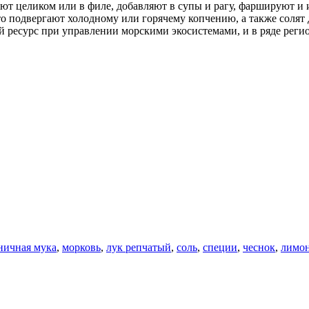
ают целиком или в филе, добавляют в супы и рагу, фаршируют и 
о подвергают холодному или горячему копчению, а также солят
 ресурс при управлении морскими экосистемами, и в ряде реги
ничная мука
,
морковь
,
лук репчатый
,
соль
,
специи
,
чеснок
,
лимо