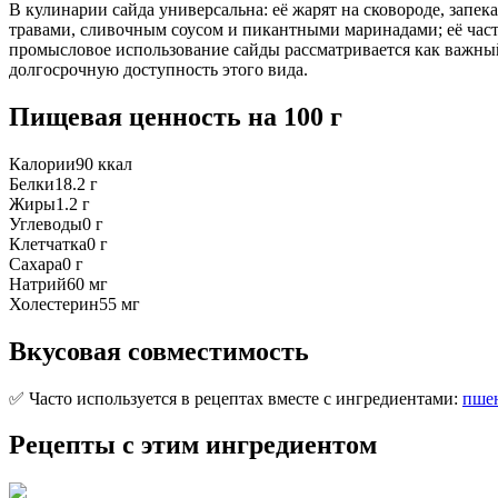
В кулинарии сайда универсальна: её жарят на сковороде, запек
травами, сливочным соусом и пикантными маринадами; её част
промысловое использование сайды рассматривается как важный
долгосрочную доступность этого вида.
Пищевая ценность
на 100 г
Калории
90
ккал
Белки
18.2
г
Жиры
1.2
г
Углеводы
0
г
Клетчатка
0
г
Сахара
0
г
Натрий
60
мг
Холестерин
55
мг
Вкусовая совместимость
✅ Часто используется в рецептах вместе с ингредиентами:
пше
Рецепты с этим ингредиентом