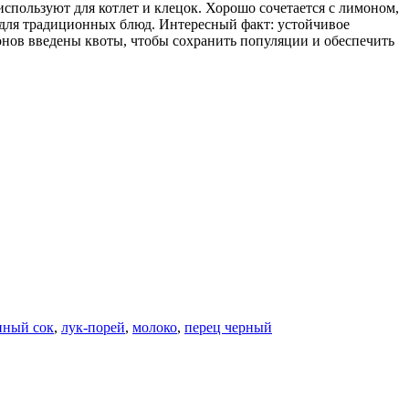
используют для котлет и клецок. Хорошо сочетается с лимоном,
 для традиционных блюд. Интересный факт: устойчивое
онов введены квоты, чтобы сохранить популяции и обеспечить
нный сок
,
лук-порей
,
молоко
,
перец черный