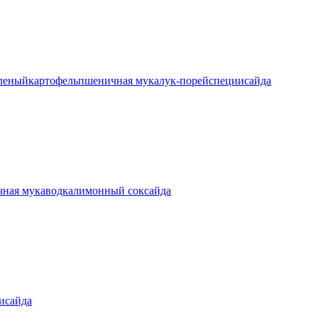
еленый
картофель
пшеничная мука
лук-порей
специи
сайда
ная мука
водка
лимонный сок
сайда
и
сайда