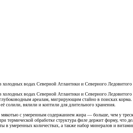
в холодных водах Северной Атлантики и Северного Ледовитого 
 холодных водах Северной Атлантики и Северного Ледовитого оке
глубоководным ареалам, мигрирующим стайно в поисках корма.
её солили, вялили и коптили для длительного хранения.
й мякотью с умеренным содержанием жира — больше, чем у треск
при термической обработке структура филе держит форму, что д
ы в умеренных количествах, а также набор минералов и витами