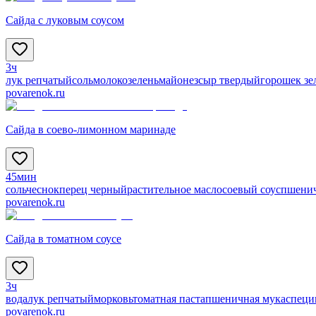
Сайда с луковым соусом
3ч
лук репчатый
соль
молоко
зелень
майонез
сыр твердый
горошек з
povarenok.ru
Сайда в соево-лимонном маринаде
45мин
соль
чеснок
перец черный
растительное масло
соевый соус
пшенич
povarenok.ru
Сайда в томатном соусе
3ч
вода
лук репчатый
морковь
томатная паста
пшеничная мука
специ
povarenok.ru