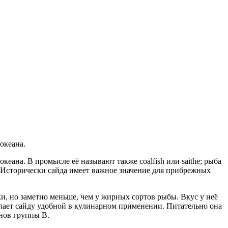
океана.
ана. В промысле её называют также coalfish или saithe; рыба
 Исторически сайда имеет важное значение для прибрежных
и, но заметно меньше, чем у жирных сортов рыбы. Вкус у неё
елает сайду удобной в кулинарном применении. Питательно она
нов группы B.