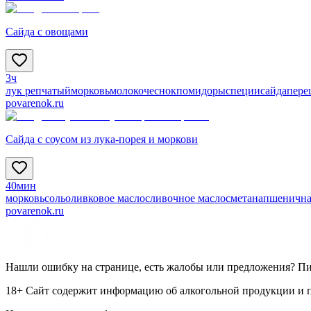
Сайда с овощами
3ч
лук репчатый
морковь
молоко
чеснок
помидоры
специи
сайда
пере
povarenok.ru
Сайда с соусом из лука-порея и моркови
40мин
морковь
соль
оливковое масло
сливочное масло
сметана
пшенична
povarenok.ru
Нашли ошибку на странице, есть жалобы или предложения? П
18+ Сайт содержит информацию об алкогольной продукции и пр