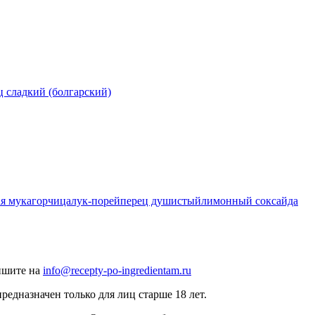
ц сладкий (болгарский)
я мука
горчица
лук-порей
перец душистый
лимонный сок
сайда
ишите на
info@recepty-po-ingredientam.ru
едназначен только для лиц старше 18 лет.