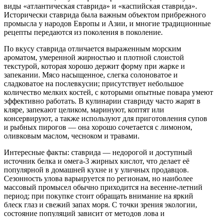
виды «атлантическая ставрида» и «каспийская ставрида».
Исторически ставрида была важным объектом прибрежного
промысла у народов Европы и Азии, и многие традиционные
рецепты передаются из поколения в поколение.
По вкусу ставрида отличается выраженным морским
ароматом, умеренной жирностью и плотной слоистой
текстурой, которая хорошо держит форму при жарке и
запекании. Мясо насыщенное, слегка солоноватое и
сладковатое на послевкусии; присутствует небольшое
количество мелких костей, с которыми опытные повара умеют
эффективно работать. В кулинарии ставриду часто жарят в
кляре, запекают целиком, маринуют, коптят или
консервируют, а также используют для приготовления супов
и рыбных пирогов — она хорошо сочетается с лимоном,
оливковым маслом, чесноком и травами.
Интересные факты: ставрида — недорогой и доступный
источник белка и омега‑3 жирных кислот, что делает её
популярной в домашней кухне и у уличных продавцов.
Сезонность улова варьируется по регионам, но наиболее
массовый промысел обычно приходится на весенне‑летний
период; при покупке стоит обращать внимание на яркий
блеск глаз и свежий запах моря. С точки зрения экологии,
состояние популяций зависит от методов лова и