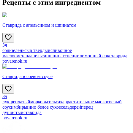
Рецепты с этим ингредиентом
Ставрида с апельсином и шпинатом
3ч
соль
зелень
сыр твердый
сливочное
масло
сметана
апельсин
шпинат
специи
лимонный сок
ставрида
povarenok.ru
Ставрида в соевом соусе
3ч
лук репчатый
морковь
соль
сахар
растительное масло
соевый
соус
имбирь
вино белое сухое
сельдерей
перец
душистый
ставрида
povarenok.ru