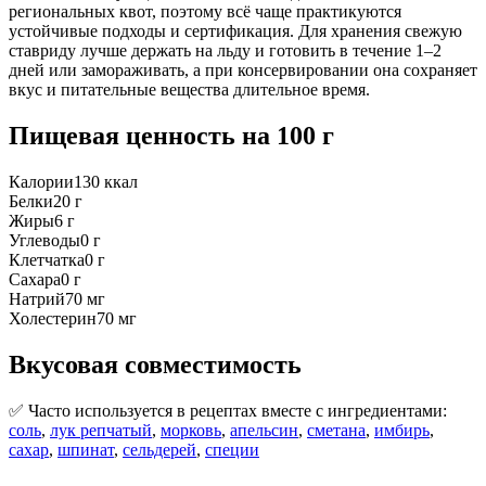
региональных квот, поэтому всё чаще практикуются
устойчивые подходы и сертификация. Для хранения свежую
ставриду лучше держать на льду и готовить в течение 1–2
дней или замораживать, а при консервировании она сохраняет
вкус и питательные вещества длительное время.
Пищевая ценность
на 100 г
Калории
130
ккал
Белки
20
г
Жиры
6
г
Углеводы
0
г
Клетчатка
0
г
Сахара
0
г
Натрий
70
мг
Холестерин
70
мг
Вкусовая совместимость
✅ Часто используется в рецептах вместе с ингредиентами:
соль
,
лук репчатый
,
морковь
,
апельсин
,
сметана
,
имбирь
,
сахар
,
шпинат
,
сельдерей
,
специи