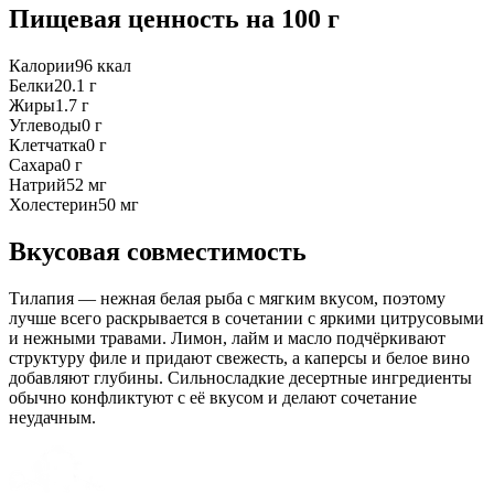
Пищевая ценность
на 100 г
Калории
96
ккал
Белки
20.1
г
Жиры
1.7
г
Углеводы
0
г
Клетчатка
0
г
Сахара
0
г
Натрий
52
мг
Холестерин
50
мг
Вкусовая совместимость
Тилапия — нежная белая рыба с мягким вкусом, поэтому
лучше всего раскрывается в сочетании с яркими цитрусовыми
и нежными травами. Лимон, лайм и масло подчёркивают
структуру филе и придают свежесть, а каперсы и белое вино
добавляют глубины. Сильносладкие десертные ингредиенты
обычно конфликтуют с её вкусом и делают сочетание
неудачным.