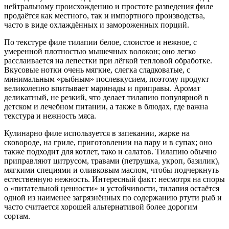
нейтральному происхождению и простоте разведения филе
продаётся как местного, так и импортного производства,
часто в виде охлаждённых и замороженных порций.
По текстуре филе тилапии белое, слоистое и нежное, с
умеренной плотностью мышечных волокон; оно легко
расслаивается на лепестки при лёгкой тепловой обработке.
Вкусовые нотки очень мягкие, слегка сладковатые, с
минимальным «рыбным» послевкусием, поэтому продукт
великолепно впитывает маринады и приправы. Аромат
деликатный, не резкий, что делает тилапию популярной в
детском и лечебном питании, а также в блюдах, где важна
текстура и нежность мяса.
Кулинарно филе используется в запекании, жарке на
сковороде, на гриле, приготовлении на пару и в супах; оно
также подходит для котлет, тако и салатов. Тилапию обычно
приправляют цитрусом, травами (петрушка, укроп, базилик),
мягкими специями и оливковым маслом, чтобы подчеркнуть
естественную нежность. Интересный факт: несмотря на споры
о «питательной ценности» и устойчивости, тилапия остаётся
одной из наименее загрязнённых по содержанию ртути рыб и
часто считается хорошей альтернативой более дорогим
сортам.