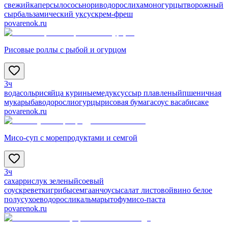
свежий
каперсы
лосось
нори
водоросли
хамон
огурцы
творожный
сыр
бальзамический уксус
крем-фреш
povarenok.ru
Рисовые роллы с рыбой и огурцом
3ч
вода
соль
рис
яйца куриные
мед
уксус
сыр плавленый
пшеничная
мука
рыба
водоросли
огурцы
рисовая бумага
соус васаби
саке
povarenok.ru
Мисо-суп с морепродуктами и семгой
3ч
сахар
рис
лук зеленый
соевый
соус
креветки
грибы
семга
анчоусы
салат листовой
вино белое
полусухое
водоросли
кальмары
тофу
мисо-паста
povarenok.ru