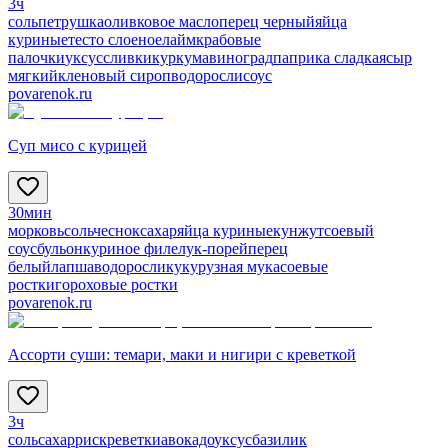
3ч
соль
петрушка
оливковое масло
перец черный
яйца
куриные
тесто слоеное
лайм
крабовые
палочки
уксус
сливки
куркума
виноград
паприка сладкая
сыр
мягкий
кленовый сироп
водоросли
соус
povarenok.ru
Суп мисо с курицей
30мин
морковь
соль
чеснок
сахар
яйца куриные
кунжут
соевый
соус
бульон
куриное филе
лук-порей
перец
белый
лапша
водоросли
кукурузная мука
соевые
ростки
гороховые ростки
povarenok.ru
Ассорти суши: темари, маки и нигири с креветкой
3ч
соль
сахар
рис
креветки
авокадо
уксус
базилик