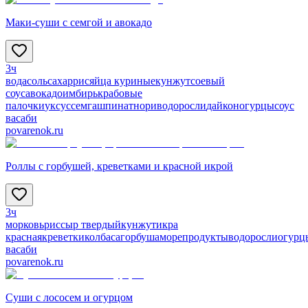
Маки-суши с семгой и авокадо
3ч
вода
соль
сахар
рис
яйца куриные
кунжут
соевый
соус
авокадо
имбирь
крабовые
палочки
уксус
семга
шпинат
нори
водоросли
дайкон
огурцы
соус
васаби
povarenok.ru
Роллы с горбушей, креветками и красной икрой
3ч
морковь
рис
сыр твердый
кунжут
икра
красная
креветки
колбаса
горбуша
морепродукты
водоросли
огурц
васаби
povarenok.ru
Суши с лососем и огурцом