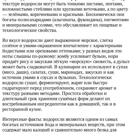
текстуре водоросли могут быть тонкими листами, лентами,
волокнистыми стеблями или хрупкими веточками, а по цвету
— зелёными, коричневыми и красными. Биохимически они
богаты полисахаридами (альгинаты, фукоиданы), пигментами
и минеральными солями, что обуславливает их пищевые и
технологические свойства.
Во вкусе водоросли дают выраженное морское, слегка
солёное и умами-окрашенное впечатление с характерными
йодистыми или ореховыми оттенками; у разных видов эти
ноты слышны по-разному: комбу усиливает бульон, нори
придаёт рису и закускам лёгкую «морскую» свежесть, а дульсе
может быть сладковатой. В кулинарии их используют в супах
(мисо, даши), салатах, суши, маринадах, закусках и как
источник умами в соусах и бульонах. Технологически
водоросли сушат, ферментируют, жарят или быстро
гидратируют перед употреблением, сохраняют аромат и
текстуру разными методами. Простота обработки и
длительный срок хранения сушёных форм делают их
востребованным ингредиентом как в домашней, так и в
ресторанной кухне.
Интересные факты: водоросли являются одним из самых
богатых источников йода и минеральных веществ, при этом
содержат мало калорий и сравнительно много белка для