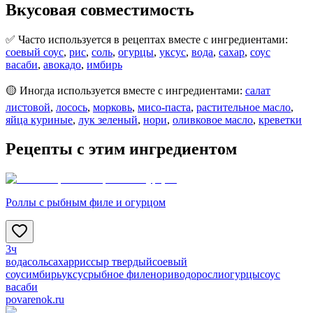
Вкусовая совместимость
✅ Часто используется в рецептах вместе с ингредиентами:
соевый соус
,
рис
,
соль
,
огурцы
,
уксус
,
вода
,
сахар
,
соус
васаби
,
авокадо
,
имбирь
🟡 Иногда используется вместе с ингредиентами:
салат
листовой
,
лосось
,
морковь
,
мисо-паста
,
растительное масло
,
яйца куриные
,
лук зеленый
,
нори
,
оливковое масло
,
креветки
Рецепты с этим ингредиентом
Роллы с рыбным филе и огурцом
3ч
вода
соль
сахар
рис
сыр твердый
соевый
соус
имбирь
уксус
рыбное филе
нори
водоросли
огурцы
соус
васаби
povarenok.ru