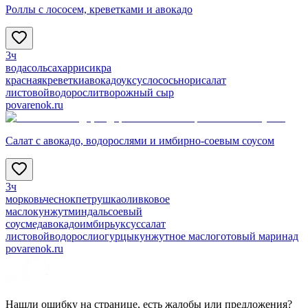
Роллы с лососем, креветками и авокадо
3ч
вода
соль
сахар
рис
икра
красная
креветки
авокадо
уксус
лосось
нори
салат
листовой
водоросли
творожный сыр
povarenok.ru
Салат с авокадо, водорослями и имбирно-соевым соусом
3ч
морковь
чеснок
петрушка
оливковое
масло
кунжут
миндаль
соевый
соус
мед
авокадо
имбирь
уксус
салат
листовой
водоросли
огурцы
кунжутное масло
готовый маринад
povarenok.ru
Нашли ошибку на странице, есть жалобы или предложения?