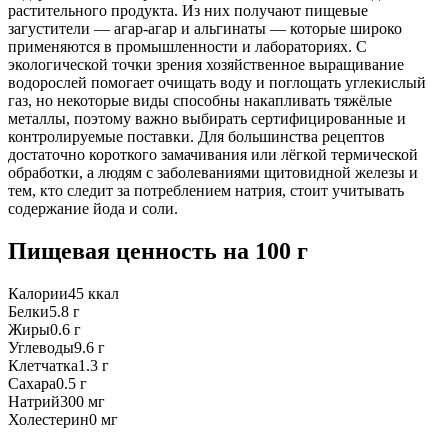
растительного продукта. Из них получают пищевые
загустители — агар-агар и альгинаты — которые широко
применяются в промышленности и лабораториях. С
экологической точки зрения хозяйственное выращивание
водорослей помогает очищать воду и поглощать углекислый
газ, но некоторые виды способны накапливать тяжёлые
металлы, поэтому важно выбирать сертифицированные и
контролируемые поставки. Для большинства рецептов
достаточно короткого замачивания или лёгкой термической
обработки, а людям с заболеваниями щитовидной железы и
тем, кто следит за потреблением натрия, стоит учитывать
содержание йода и соли.
Пищевая ценность
на 100 г
Калории
45
ккал
Белки
5.8
г
Жиры
0.6
г
Углеводы
9.6
г
Клетчатка
1.3
г
Сахара
0.5
г
Натрий
300
мг
Холестерин
0
мг