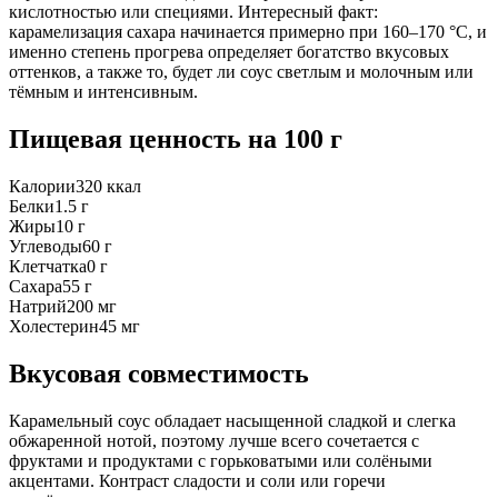
кислотностью или специями. Интересный факт:
карамелизация сахара начинается примерно при 160–170 °C, и
именно степень прогрева определяет богатство вкусовых
оттенков, а также то, будет ли соус светлым и молочным или
тёмным и интенсивным.
Пищевая ценность
на 100 г
Калории
320
ккал
Белки
1.5
г
Жиры
10
г
Углеводы
60
г
Клетчатка
0
г
Сахара
55
г
Натрий
200
мг
Холестерин
45
мг
Вкусовая совместимость
Карамельный соус обладает насыщенной сладкой и слегка
обжаренной нотой, поэтому лучше всего сочетается с
фруктами и продуктами с горьковатыми или солёными
акцентами. Контраст сладости и соли или горечи