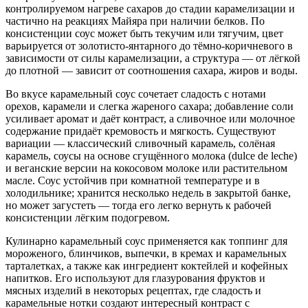
контролируемом нагреве сахаров до стадии карамелизации и
частично на реакциях Майяра при наличии белков. По
консистенции соус может быть текучим или тягучим, цвет
варьируется от золотисто-янтарного до тёмно-коричневого в
зависимости от силы карамелизации, а структура — от лёгкой
до плотной — зависит от соотношения сахара, жиров и воды.
Во вкусе карамельный соус сочетает сладость с нотами
орехов, карамели и слегка жареного сахара; добавление соли
усиливает аромат и даёт контраст, а сливочное или молочное
содержание придаёт кремовость и мягкость. Существуют
вариации — классический сливочный карамель, солёная
карамель, соусы на основе сгущённого молока (dulce de leche)
и веганские версии на кокосовом молоке или растительном
масле. Соус устойчив при комнатной температуре и в
холодильнике; хранится несколько недель в закрытой банке,
но может загустеть — тогда его легко вернуть к рабочей
консистенции лёгким подогревом.
Кулинарно карамельный соус применяется как топпинг для
мороженого, блинчиков, выпечки, в кремах и карамельных
тарталетках, а также как ингредиент коктейлей и кофейных
напитков. Его используют для глазурования фруктов и
мясных изделий в некоторых рецептах, где сладость и
карамельные нотки создают интересный контраст с