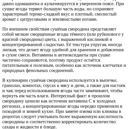
давно одомашнена и культивируется в умеренном поясе. При
сушке ягоды теряют большую часть воды, но сохраняют
характерный терпко-сладкий вкус и плотный, смолистый
аромат с цитрусовыми и землянистыми нотами.
По внешним свойствам сушёная смородина представляет
собой мелкие сморщенные ягоды тёмного (или рубинового у
красной смородины) цвета, с выраженной кислинкой и
концентрированной сладостью. Её текстура упругая, иногда
липкая, что делает ягоду удобной для хранения и добавления
в сухие смеси. Витамины и антиоксиданты при сушке
частично сохраняются, поэтому продукт остаётся
питательным и полезным, особенно как источник клетчатки и
природных фенольных соединений.
В кулинарии сушёная смородина используется в выпечке,
гранолах, компотах, соусах к мясу и дичи, а также для настоек
и чая; перед использованием ягоды часто замачивают, чтобы
вернуть им часть влаги. Интересный факт: в прошлом
смородину ценили как источник витамина C в холодных
регионах, а концентрированные ягоды нередко применяли в
походной и зимней кухне. При замене изюма или клюквы в
рецептах следует учитывать более выраженную кислотность
смородины и соответственно корректировать количество
сахара и жидкости в блюде.