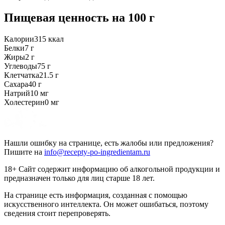
Пищевая ценность
на 100 г
Калории
315
ккал
Белки
7
г
Жиры
2
г
Углеводы
75
г
Клетчатка
21.5
г
Сахара
40
г
Натрий
10
мг
Холестерин
0
мг
Нашли ошибку на странице, есть жалобы или предложения?
Пишите на
info@recepty-po-ingredientam.ru
18+ Сайт содержит информацию об алкогольной продукции и
предназначен только для лиц старше 18 лет.
На странице есть информация, созданная с помощью
искусственного интеллекта. Он может ошибаться, поэтому
сведения стоит перепроверять.