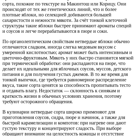
сорта, похожие по текстуре на Макинтош или Корицу. Они
происходят от тех же генетических линий, что и более
плотные яблоки, но селекцией добиваются большей
сахаристости и нежности мякоти. За счёт тонкой клеточной
структуры такие яблоки быстрее принимают ароматы специй
и соусов и легче перерабатываются в пюре и соки.
По органолептическим свойствам нетвердые яблоки обычно
отличаются сладким, иногда слегка медовым вкусом с
умеренной кислотностью; аромат может быть интенсивным и
цветочно-фруктовым. Мякоть у них быстро становится мягкой
при термической обработке: они распадаются на пюре, что
делает их идеальными для яблочных соусов, муссов, детского
питания и для получения густых джемов. В то же время для
тонкой выпечки, где требуется равномерное распределение
вкуса, такие сорта ценятся за способность пропитывать тесто
и отдавать влагу. Недостаток — склонность к синякам и
краткость жизни в обычных условиях хранения, поэтому
требуют осторожного обращения.
В кулинарии нетвердые сорта широко применяют для
приготовления соусов, сидра, пюре и начинок, а также для
быстрой карамелизации и компотов: при нагреве они дают
густую текстуру и концентрируют сладость. При выборе
обращают внимание на целостность кожицы и отсутствие