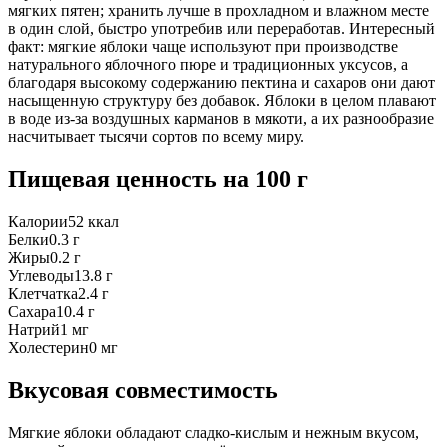
мягких пятен; хранить лучше в прохладном и влажном месте
в один слой, быстро употребив или переработав. Интересный
факт: мягкие яблоки чаще используют при производстве
натурального яблочного пюре и традиционных уксусов, а
благодаря высокому содержанию пектина и сахаров они дают
насыщенную структуру без добавок. Яблоки в целом плавают
в воде из‑за воздушных карманов в мякоти, а их разнообразие
насчитывает тысячи сортов по всему миру.
Пищевая ценность
на 100 г
Калории
52
ккал
Белки
0.3
г
Жиры
0.2
г
Углеводы
13.8
г
Клетчатка
2.4
г
Сахара
10.4
г
Натрий
1
мг
Холестерин
0
мг
Вкусовая совместимость
Мягкие яблоки обладают сладко-кислым и нежным вкусом,