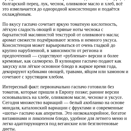
болгарский перец, лук, чеснок, оливковое масло и хлеб, всё
это измельчается до однородной консистенции и подаётся
охлаждённым.
По вкусу гаспачо сочетает яркую томатную кислотность,
лёгкую сладость овощей и пряные ноты чеснока с
бархатистой маслянистой текстурой от оливкового масла;
аромат свежести подчёркивают зелень и немного уксуса.
Консистенция может варьироваться от очень гладкой до
крупно нарубленной, в зависимости от региона и
предпочтений — существуют «рубленые» версии и более
кремовые, как салморехо. В кулинарии гаспачо подают как
закуску или лёгкое основное блюдо в жаркое время года,
декорируют кубиками овощей, травами, яйцом или хамоном и
сочетают с хрустящим хлебом.
Интересный факт: первоначально гаспачо готовили без
томатов, которые пришли в Европу позже; ранние версии
основывались на хлебе, оливковом масле, чесноке и уксусе.
Сегодня множество вариаций — белый ахобланко на основе
миндаля, каталонский вариации с фруктами и современные
«шоты» гаспачо как аперитив. Это низкокалорийное, богатое
витаминами и ликопеном блюдо, удобное для летнего меню и
легко адаптирующееся под веганские или безглютеновые
диеты.