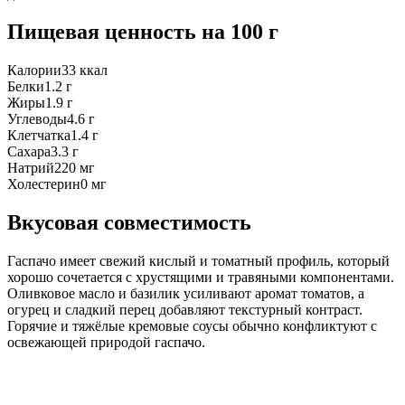
Пищевая ценность
на 100 г
Калории
33
ккал
Белки
1.2
г
Жиры
1.9
г
Углеводы
4.6
г
Клетчатка
1.4
г
Сахара
3.3
г
Натрий
220
мг
Холестерин
0
мг
Вкусовая совместимость
Гаспачо имеет свежий кислый и томатный профиль, который
хорошо сочетается с хрустящими и травяными компонентами.
Оливковое масло и базилик усиливают аромат томатов, а
огурец и сладкий перец добавляют текстурный контраст.
Горячие и тяжёлые кремовые соусы обычно конфликтуют с
освежающей природой гаспачо.