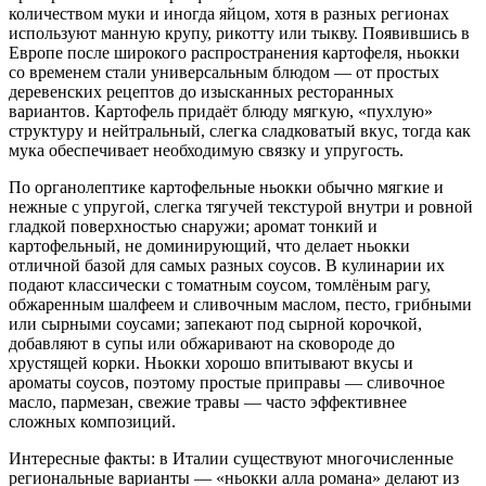
количеством муки и иногда яйцом, хотя в разных регионах
используют манную крупу, рикотту или тыкву. Появившись в
Европе после широкого распространения картофеля, ньокки
со временем стали универсальным блюдом — от простых
деревенских рецептов до изысканных ресторанных
вариантов. Картофель придаёт блюду мягкую, «пухлую»
структуру и нейтральный, слегка сладковатый вкус, тогда как
мука обеспечивает необходимую связку и упругость.
По органолептике картофельные ньокки обычно мягкие и
нежные с упругой, слегка тягучей текстурой внутри и ровной
гладкой поверхностью снаружи; аромат тонкий и
картофельный, не доминирующий, что делает ньокки
отличной базой для самых разных соусов. В кулинарии их
подают классически с томатным соусом, томлёным рагу,
обжаренным шалфеем и сливочным маслом, песто, грибными
или сырными соусами; запекают под сырной корочкой,
добавляют в супы или обжаривают на сковороде до
хрустящей корки. Ньокки хорошо впитывают вкусы и
ароматы соусов, поэтому простые приправы — сливочное
масло, пармезан, свежие травы — часто эффективнее
сложных композиций.
Интересные факты: в Италии существуют многочисленные
региональные варианты — «ньокки алла романа» делают из