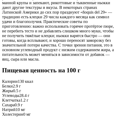
манной крупы и запекают, рикоттовые и тыквенные ньокки
дают другие текстуры и вкусы. В некоторых странах
Латинской Америки до сих пор празднуют «ñoquis del 29» —
традицию есть клецки 29 числа каждого месяца как символ
удачи и благополучия. Практические советы по
приготовлению: важно использовать горячее протёртое пюре,
не перебить тесто и не добавлять слишком много муки, чтобы
не получить тяжёлые клецки; ньокки варятся быстро — они
готовы, когда всплывают, и хорошо переносят заморозку без
значительной потери качества. С точки зрения питания, это в
основном углеводный продукт с низким содержанием жира, а
питательность может меняться в зависимости от добавок —
яиц, сыра или масла.
Пищевая ценность
на 100 г
Калории
130
ккал
Белки
2.9
г
Жиры
0.5
г
Углеводы
28.4
г
Клетчатка
1.2
г
Сахара
0.9
г
Натрий
10
мг
Холестерин
0
мг