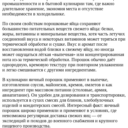
промышленности и в бытовой кулинарии там, где важно
длительное хранение, экономия места и отсутствие
необходимости в холодильнике.
По своим свойствам порошковые яйца сохраняют
большинство питательных веществ свежего яйца: белки,
жиры, витамины и минеральные вещества, хотя часть летучих
соединений вкуса и некоторых витаминов может теряться при
термической обработке и сушке. Вкус и аромат после
восстановления водой близки к свежему яйцу, но иногда
может ощущаться лёгкая «выпечная» или концентрированная
нота из‑за термической обработки. Порошок обычно даёт
однородную, кремовую текстуру при повторном увлажнении
и легко смешивается с другими ингредиентами.
В кулинарии яичный порошок применяют в выпечке,
изготовлении соусов, майонезов, кремов, омлетов и как
ингредиент при массовом питании (столовые, армия,
авиапитание). Он удобен для дозирования и транспортировки,
используется в сухих смесях для блинов, хлебобулочных
изделий и кондитерских смесей. Интересный факт: яичный
порошок широко применяли и применяют в условиях, где
невозможна регулярная доставка свежих яиц — от
экспедиций и походов до военного снабжения и крупного
пищевого производства.