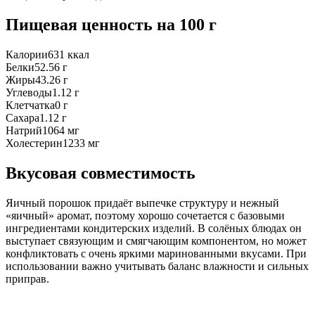
Пищевая ценность
на 100 г
Калории
631
ккал
Белки
52.56
г
Жиры
43.26
г
Углеводы
1.12
г
Клетчатка
0
г
Сахара
1.12
г
Натрий
1064
мг
Холестерин
1233
мг
Вкусовая совместимость
Яичный порошок придаёт выпечке структуру и нежный
«яичный» аромат, поэтому хорошо сочетается с базовыми
ингредиентами кондитерских изделий. В солёных блюдах он
выступает связующим и смягчающим компонентом, но может
конфликтовать с очень яркими маринованными вкусами. При
использовании важно учитывать баланс влажности и сильных
приправ.