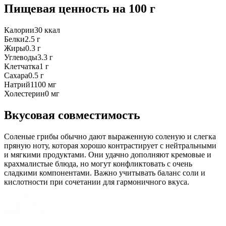
Пищевая ценность
на 100 г
Калории
30
ккал
Белки
2.5
г
Жиры
0.3
г
Углеводы
3.3
г
Клетчатка
1
г
Сахара
0.5
г
Натрий
1100
мг
Холестерин
0
мг
Вкусовая совместимость
Соленые грибы обычно дают выраженную соленую и слегка
пряную ноту, которая хорошо контрастирует с нейтральными
и мягкими продуктами. Они удачно дополняют кремовые и
крахмалистые блюда, но могут конфликтовать с очень
сладкими компонентами. Важно учитывать баланс соли и
кислотности при сочетании для гармоничного вкуса.