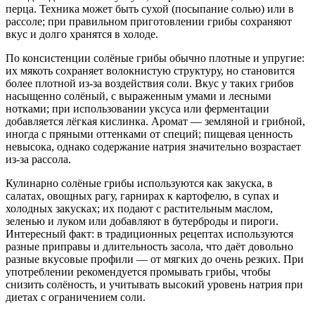
перца. Техника может быть сухой (посыпание солью) или в
рассоле; при правильном приготовлении грибы сохраняют
вкус и долго хранятся в холоде.
По консистенции солёные грибы обычно плотные и упругие:
их мякоть сохраняет волокнистую структуру, но становится
более плотной из‑за воздействия соли. Вкус у таких грибов
насыщенно солёный, с выраженным умами и лесными
нотками; при использовании уксуса или ферментации
добавляется лёгкая кислинка. Аромат — земляной и грибной,
иногда с пряными оттенками от специй; пищевая ценность
невысока, однако содержание натрия значительно возрастает
из‑за рассола.
Кулинарно солёные грибы используются как закуска, в
салатах, овощных рагу, гарнирах к картофелю, в супах и
холодных закусках; их подают с растительным маслом,
зеленью и луком или добавляют в бутерброды и пироги.
Интересный факт: в традиционных рецептах используются
разные приправы и длительность засола, что даёт довольно
разные вкусовые профили — от мягких до очень резких. При
употреблении рекомендуется промывать грибы, чтобы
снизить солёность, и учитывать высокий уровень натрия при
диетах с ограничением соли.