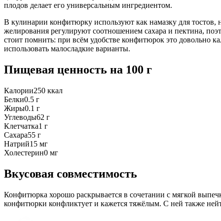
плодов делает его универсальным ингредиентом.
В кулинарии конфитюрку используют как намазку для тостов, на
желирования регулируют соотношением сахара и пектина, поэ
стоит помнить: при всём удобстве конфитюрок это довольно ка
использовать малосладкие варианты.
Пищевая ценность
на 100 г
Калории
250
ккал
Белки
0.5
г
Жиры
0.1
г
Углеводы
62
г
Клетчатка
1
г
Сахара
55
г
Натрий
15
мг
Холестерин
0
мг
Вкусовая совместимость
Конфитюрка хорошо раскрывается в сочетании с мягкой выпеч
конфитюрки конфликтует и кажется тяжёлым. С ней также нейт