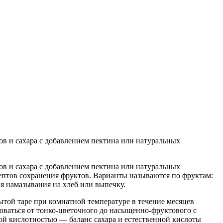
в и сахара с добавлением пектина или натуральных
в и сахара с добавлением пектина или натуральных
цептов сохранения фруктов. Варианты называются по фруктам:
ля намазывания на хлеб или выпечку.
ытой таре при комнатной температуре в течение месяцев
роваться от тонко-цветочного до насыщенно-фруктового с
ой кислотностью — баланс сахара и естественной кислоты