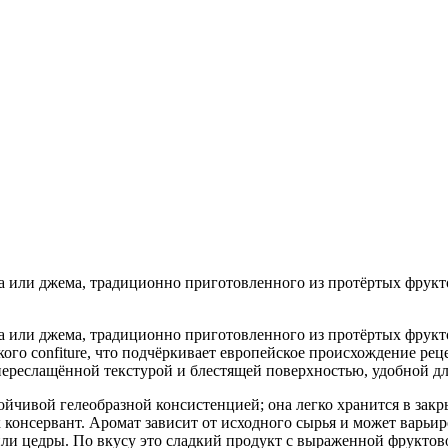
 или джема, традиционно приготовленного из протёртых фрукто
 или джема, традиционно приготовленного из протёртых фрукто
ого confiture, что подчёркивает европейское происхождение ре
й переслащённой текстурой и блестящей поверхностью, удобной д
йчивой гелеобразной консистенцией; она легко хранится в закр
 консервант. Аромат зависит от исходного сырья и может варьи
ли цедры. По вкусу это сладкий продукт с выраженной фруктов