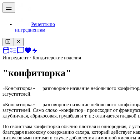
Рецепты
по
ингредиентам
Ингредиент
· Кондитерские изделия
"конфитюрка"
«Конфитюрка» — разговорное название небольшого конфи́тюра
загустителей.
«Конфитюрка» — разговорное название небольшого конфи́тюра
загустителей. Само слово «конфитюр» происходит от французск
клубничная, абрикосовая, грушёвая и т. п.; отличается гладко
По свойствам конфитюрка обычно плотная и однородная, с усто
благодаря высокому содержанию сахара, который действует как
цитрусовыми нотами в случае добавления лимонной кислоты и