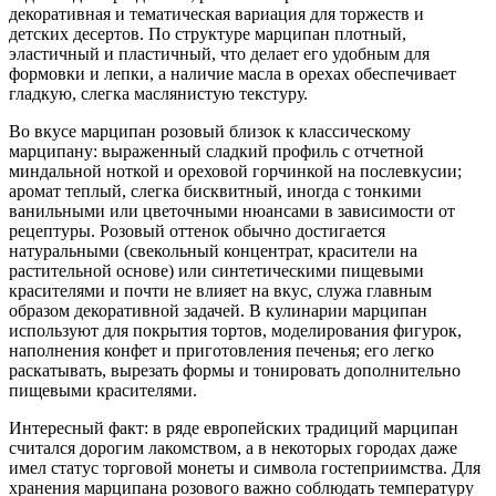
декоративная и тематическая вариация для торжеств и
детских десертов. По структуре марципан плотный,
эластичный и пластичный, что делает его удобным для
формовки и лепки, а наличие масла в орехах обеспечивает
гладкую, слегка маслянистую текстуру.
Во вкусе марципан розовый близок к классическому
марципану: выраженный сладкий профиль с отчетной
миндальной ноткой и ореховой горчинкой на послевкусии;
аромат теплый, слегка бисквитный, иногда с тонкими
ванильными или цветочными нюансами в зависимости от
рецептуры. Розовый оттенок обычно достигается
натуральными (свекольный концентрат, красители на
растительной основе) или синтетическими пищевыми
красителями и почти не влияет на вкус, служа главным
образом декоративной задачей. В кулинарии марципан
используют для покрытия тортов, моделирования фигурок,
наполнения конфет и приготовления печенья; его легко
раскатывать, вырезать формы и тонировать дополнительно
пищевыми красителями.
Интересный факт: в ряде европейских традиций марципан
считался дорогим лакомством, а в некоторых городах даже
имел статус торговой монеты и символа гостеприимства. Для
хранения марципана розового важно соблюдать температуру