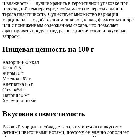
и влажность — лучше хранить в герметичной упаковке при
прохладной температуре, чтобы масса не пересыхала и не
теряла пластичность. Существует множество вариаций
марципана — с добавлением ликеров, какао, фруктовых пюре
или с пониженным содержанием сахара, что позволяет
адаптировать продукт под разные диетические и вкусовые
запросы.
Пищевая ценность
на 100 г
Калории
460
ккал
Белки
7.5
г
Жиры
26
г
Углеводы
62
г
Клетчатка
3.5
г
Сахара
54
г
Натрий
40
мг
Холестерин
0
мг
Вкусовая совместимость
Розовый марципан обладает сладким ореховым вкусом с
лёгкими цветочными нотами, поэтому он удачно дополняет