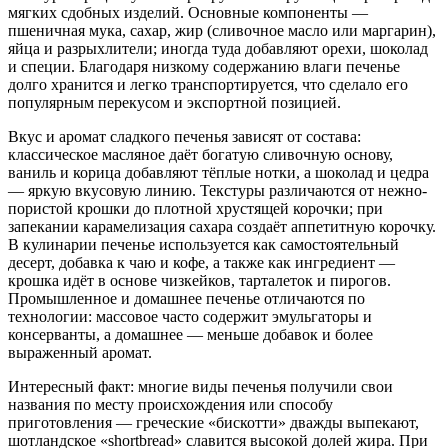
мягких сдобных изделий. Основные компоненты —
пшеничная мука, сахар, жир (сливочное масло или маргарин),
яйца и разрыхлители; иногда туда добавляют орехи, шоколад
и специи. Благодаря низкому содержанию влаги печенье
долго хранится и легко транспортируется, что сделало его
популярным перекусом и экспортной позицией.
Вкус и аромат сладкого печенья зависят от состава:
классическое масляное даёт богатую сливочную основу,
ваниль и корица добавляют тёплые нотки, а шоколад и цедра
— яркую вкусовую линию. Текстуры различаются от нежно-
пористой крошки до плотной хрустящей корочки; при
запекании карамелизация сахара создаёт аппетитную корочку.
В кулинарии печенье используется как самостоятельный
десерт, добавка к чаю и кофе, а также как ингредиент —
крошка идёт в основе чизкейков, тарталеток и пирогов.
Промышленное и домашнее печенье отличаются по
технологии: массовое часто содержит эмульгаторы и
консерванты, а домашнее — меньше добавок и более
выраженный аромат.
Интересный факт: многие виды печенья получили свои
названия по месту происхождения или способу
приготовления — греческие «бискотти» дважды выпекают,
шотландское «shortbread» славится высокой долей жира. При