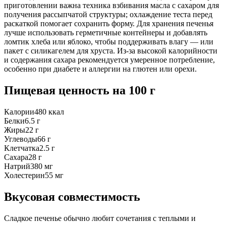
приготовлении важна техника взбивания масла с сахаром для
получения рассыпчатой структуры; охлаждение теста перед
раскаткой помогает сохранить форму. Для хранения печенья
лучше использовать герметичные контейнеры и добавлять
ломтик хлеба или яблоко, чтобы поддерживать влагу — или
пакет с силикагелем для хруста. Из-за высокой калорийности
и содержания сахара рекомендуется умеренное потребление,
особенно при диабете и аллергии на глютен или орехи.
Пищевая ценность
на 100 г
Калории
480
ккал
Белки
6.5
г
Жиры
22
г
Углеводы
66
г
Клетчатка
2.5
г
Сахара
28
г
Натрий
380
мг
Холестерин
55
мг
Вкусовая совместимость
Сладкое печенье обычно любит сочетания с теплыми и