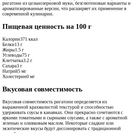
ригатони из цельнозерновой муки, безглютеновые варианты и
ароматизированные версии, что расширяет их применение в
современной кулинарии.
Пищевая ценность
на 100 г
Калории
371
ккал
Белки
13
г
Жиры
1.5
г
Углеводы
75
г
Клетчатка
3.2
г
Сахара
3
г
Натрий
5
мг
Холестерин
0
мг
Вкусовая совместимость
Вкусовая совместимость ригатони определяется их
выраженной крахмалистой текстурой и способностью
удерживать соусы в канавках. Они прекрасно сочетаются с
яркими томатными и сырными соусами, а также с ароматной
зеленью и оливковым маслом. Некоторые сладкие или
экзотические вкусы будут диссонировать с традиционной