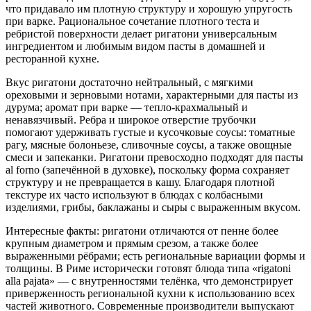
что придавало им плотную структуру и хорошую упругость
при варке. Рациональное сочетание плотного теста и
ребристой поверхности делает ригатони универсальным
ингредиентом и любимым видом пасты в домашней и
ресторанной кухне.
Вкус ригатони достаточно нейтральный, с мягкими
ореховыми и зерновыми нотами, характерными для пасты из
дурума; аромат при варке — тепло-крахмальный и
ненавязчивый. Ребра и широкое отверстие трубочки
помогают удерживать густые и кусочковые соусы: томатные
рагу, мясные болоньезе, сливочные соусы, а также овощные
смеси и запеканки. Ригатони превосходно подходят для пасты
al forno (запечённой в духовке), поскольку форма сохраняет
структуру и не превращается в кашу. Благодаря плотной
текстуре их часто используют в блюдах с колбасными
изделиями, грибы, баклажаны и сыры с выраженным вкусом.
Интересные факты: ригатони отличаются от пенне более
крупным диаметром и прямым срезом, а также более
выраженными рёбрами; есть региональные вариации формы и
толщины. В Риме исторически готовят блюда типа «rigatoni
alla pajata» — с внутренностями телёнка, что демонстрирует
приверженность региональной кухни к использованию всех
частей животного. Современные производители выпускают