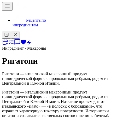
Рецепты
по
ингредиентам
Ингредиент
· Макароны
Ригатони
Ригатони — итальянский макаронный продукт
цилиндрической формы с продольными ребрами, родом из
Центральной и Южной Италии.
Ригатони — итальянский макаронный продукт
цилиндрической формы с продольными ребрами, родом из
Центральной и Южной Италии. Название происходит от
итальянского «rigato» — «в полоску, с бороздками», что
отражает характерную текстуру поверхности. Исторически
ригатони создавались из твердых сортов пшеницы (дурум),