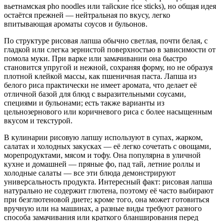
вьетнамская pho noodles или тайские rice sticks), но общая идея
остаётся прежней — нейтральная по вкусу, легко
впитывающая ароматы соусов и бульонов.
По структуре рисовая лапша обычно светлая, почти белая, с
гладкой или слегка зернистой поверхностью в зависимости от
помола муки. При варке или замачивании она быстро
становится упругой и нежной, сохраняя форму, но не образуя
плотной клейкой массы, как пшеничная паста. Лапша из
белого риса практически не имеет аромата, что делает её
отличной базой для блюд с выразительными соусами,
специями и бульонами; есть также варианты из
цельнозернового или коричневого риса с более насыщенным
вкусом и текстурой.
В кулинарии рисовую лапшу используют в супах, жарком,
салатах и холодных закусках — её легко сочетать с овощами,
морепродуктами, мясом и тофу. Она популярна в уличной
кухне и домашней — пряные фо, пад тай, летние роллы и
холодные салаты — все эти блюда демонстрируют
универсальность продукта. Интересный факт: рисовая лапша
натурально не содержит глютена, поэтому её часто выбирают
при безглютеновой диете; кроме того, она может готовиться
вручную или на машинах, а разные виды требуют разного
способа замачивания или краткого бланширования перед