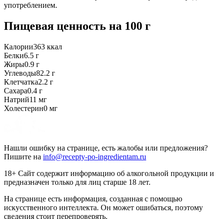
употреблением.
Пищевая ценность
на 100 г
Калории
363
ккал
Белки
6.5
г
Жиры
0.9
г
Углеводы
82.2
г
Клетчатка
2.2
г
Сахара
0.4
г
Натрий
11
мг
Холестерин
0
мг
Нашли ошибку на странице, есть жалобы или предложения?
Пишите на
info@recepty-po-ingredientam.ru
18+ Сайт содержит информацию об алкогольной продукции и
предназначен только для лиц старше 18 лет.
На странице есть информация, созданная с помощью
искусственного интеллекта. Он может ошибаться, поэтому
сведения стоит перепроверять.