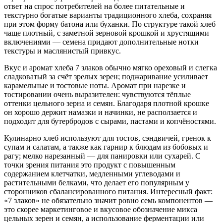
ответ на спрос потребителей на более питательные и
текстурно богатые варианты традиционного хлеба, сохраняя
при этом форму батона или буханки. По структуре такой хлеб
чаще плотный, с заметной зерновой крошкой и хрустящими
включениями — семена придают дополнительные нотки
текстуры и маслянистый привкус.
Вкус и аромат хлеба 7 злаков обычно мягко ореховый и слегка
сладковатый за счёт зрелых зерен; поджаривание усиливает
карамельные и тостовые ноты. Аромат при нарезке и
тостировании очень выразителен: чувствуются тёплые
оттенки цельного зерна и семян. Благодаря плотной крошке
он хорошо держит намазки и начинки, не расползается и
подходит для бутербродов с сырами, пастами и копчёностями.
Кулинарно хлеб используют для тостов, сэндвичей, гренок к
супам и салатам, а также как гарнир к блюдам из бобовых и
рагу; мелко нарезанный — для панировки или сухарей. С
точки зрения питания это продукт с повышенным
содержанием клетчатки, медленными углеводами и
растительными белками, что делает его популярным у
сторонников сбалансированного питания. Интересный факт:
«7 злаков» не обязательно значит ровно семь компонентов —
это скорее маркетинговое и вкусовое обозначение микса
цельных зерен и семян, а использование ферментации или