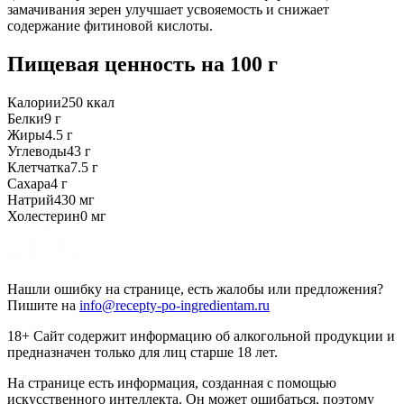
замачивания зерен улучшает усвояемость и снижает
содержание фитиновой кислоты.
Пищевая ценность
на 100 г
Калории
250
ккал
Белки
9
г
Жиры
4.5
г
Углеводы
43
г
Клетчатка
7.5
г
Сахара
4
г
Натрий
430
мг
Холестерин
0
мг
Нашли ошибку на странице, есть жалобы или предложения?
Пишите на
info@recepty-po-ingredientam.ru
18+ Сайт содержит информацию об алкогольной продукции и
предназначен только для лиц старше 18 лет.
На странице есть информация, созданная с помощью
искусственного интеллекта. Он может ошибаться, поэтому