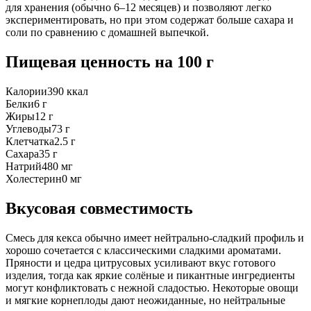
для хранения (обычно 6–12 месяцев) и позволяют легко
экспериментировать, но при этом содержат больше сахара и
соли по сравнению с домашней выпечкой.
Пищевая ценность
на 100 г
Калории
390
ккал
Белки
6
г
Жиры
12
г
Углеводы
73
г
Клетчатка
2.5
г
Сахара
35
г
Натрий
480
мг
Холестерин
0
мг
Вкусовая совместимость
Смесь для кекса обычно имеет нейтрально-сладкий профиль и
хорошо сочетается с классическими сладкими ароматами.
Пряности и цедра цитрусовых усиливают вкус готового
изделия, тогда как яркие солёные и пикантные ингредиенты
могут конфликтовать с нежной сладостью. Некоторые овощи
и мягкие корнеплоды дают неожиданные, но нейтральные