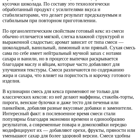
кусочки шоколада. По составу это технологически
обработанный продукт с усилителями вкуса и
стабилизаторами, что делает результат предсказуемым и
стабильным при повторном приготовлении.
По органолептическим свойствам готовый кекс из смеси
обычно отличается мягкой, слегка влажной структурой и
выраженной сладостью; аромат зависит от типа смеси —
шоколадный, ванильный, лимонный или пряный. Сухая смесь
сама по себе имеет нейтральный мучной запах с нотами
сахара и ванили, но в процессе выпечки раскрывается
благодаря маслу и яйцам, которые часто добавляют для
улучшения текстуры. Смеси различаются по содержанию
жира и сахара, что влияет на пористость и корочку готового
изделия.
В кулинарии смесь для кекса применяют не только для
классических кексов: из неё делают маффины, стакейк-торты,
пироги, венские булочки и даже тесто для печенья или
панкейков, добавляя разные вкусовые добавки и заменители.
Интересный факт: в послевоенное время смеси стали
популярны благодаря экономии времени и единообразию
результатов, а современные повара и домохозяйки нередко
модифицируют их — добавляют орехи, фрукты, пряности или
уменьшают сахар для более здоровой версии. Смеси удобны