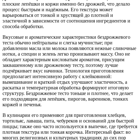
плоские лепёшки и коржи именно без дрожжей, что делало
процесс быстрым и надёжным. Его текстура может
варьироваться от тонкой и хрустящей до плотной и
эластичной в зависимости от соотношения ингредиентов и
способа обработки.
Вкусовые и ароматические характеристики бездрожжевого
теста обычно нейтральны и слегка мучнистые; при
добавлении масла или молока появляются нежные сливочные
нотки, а специи и зелень легко пронизывают массу. Оно не
обладает характерным кисловатым ароматом, присущим
заквашенному или дрожжевому тесту, поэтому лучше
подчёркивает вкус начинки. Технология приготовления
предполагает интенсивную работу с клейковиной:
вымешивание и краткий отдых улучшают эластичность, а
раскатка и температурная обработка формируют итоговую
структуру. Бездрожжевое тесто тоньше и плотнее, что делает
его подходящим для лепёшек, пирогов, вареников, тонких
коржей и печенья.
В кулинарии его применяют для приготовления хлебцев,
тортильяс, лаваша, пита, чебуреков и оснований для быстрой
пиццы; также оно часто используется в выпечке, где требуется
плотная текстура или тонкая корочка. Интересный факт: во
многих религиозных и культурных традициях до сих пор