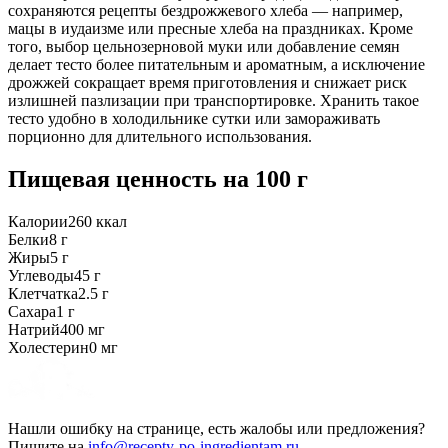
сохраняются рецепты бездрожжевого хлеба — например,
мацы в иудаизме или пресные хлеба на праздниках. Кроме
того, выбор цельнозерновой муки или добавление семян
делает тесто более питательным и ароматным, а исключение
дрожжей сокращает время приготовления и снижает риск
излишней пазлизации при транспортировке. Хранить такое
тесто удобно в холодильнике сутки или замораживать
порционно для длительного использования.
Пищевая ценность
на 100 г
Калории
260
ккал
Белки
8
г
Жиры
5
г
Углеводы
45
г
Клетчатка
2.5
г
Сахара
1
г
Натрий
400
мг
Холестерин
0
мг
Нашли ошибку на странице, есть жалобы или предложения?
Пишите на
info@recepty-po-ingredientam.ru