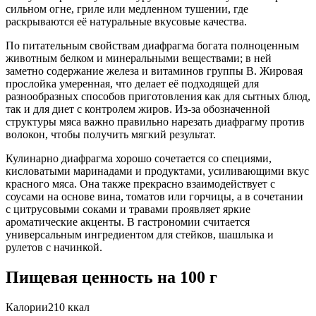
сильном огне, гриле или медленном тушении, где
раскрываются её натуральные вкусовые качества.
По питательным свойствам диафрагма богата полноценным
животным белком и минеральными веществами; в ней
заметно содержание железа и витаминов группы B. Жировая
прослойка умеренная, что делает её подходящей для
разнообразных способов приготовления как для сытных блюд,
так и для диет с контролем жиров. Из-за обозначенной
структуры мяса важно правильно нарезать диафрагму против
волокон, чтобы получить мягкий результат.
Кулинарно диафрагма хорошо сочетается со специями,
кисловатыми маринадами и продуктами, усиливающими вкус
красного мяса. Она также прекрасно взаимодействует с
соусами на основе вина, томатов или горчицы, а в сочетании
с цитрусовыми соками и травами проявляет яркие
ароматические акценты. В гастрономии считается
универсальным ингредиентом для стейков, шашлыка и
рулетов с начинкой.
Пищевая ценность
на 100 г
Калории
210
ккал