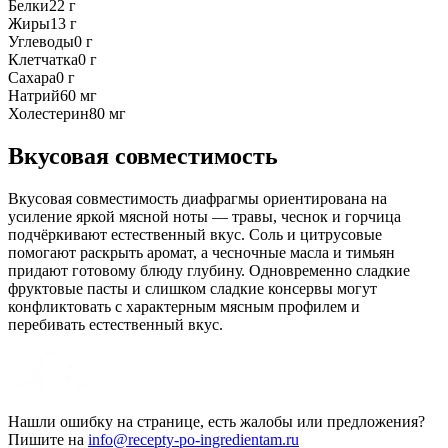
Белки
22
г
Жиры
13
г
Углеводы
0
г
Клетчатка
0
г
Сахара
0
г
Натрий
60
мг
Холестерин
80
мг
Вкусовая совместимость
Вкусовая совместимость диафрагмы ориентирована на
усиление яркой мясной ноты — травы, чеснок и горчица
подчёркивают естественный вкус. Соль и цитрусовые
помогают раскрыть аромат, а чесночные масла и тимьян
придают готовому блюду глубину. Одновременно сладкие
фруктовые пасты и слишком сладкие консервы могут
конфликтовать с характерным мясным профилем и
перебивать естественный вкус.
Нашли ошибку на странице, есть жалобы или предложения?
Пишите на
info@recepty-po-ingredientam.ru