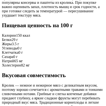
популярны консервы и паштеты из кролика. При покупке
важно оценивать запах, плотность мышц и срок годности, а
при готовке следить за температурой — пересушивание
ухудшает текстуру мяса.
Пищевая ценность
на 100 г
Калории
150
ккал
Белки
29
г
Жиры
3.5
г
Углеводы
0
г
Клетчатка
0
г
Сахара
0
г
Натрий
65
мг
Холестерин
82
мг
Вкусовая совместимость
Кролик — нежное и нежирное мясо с деликатным вкусом,
поэтому хорошо сочетается с ароматными травами и тонкими
сливочными нотами. Грибные и слегка копченые добавки
придают глубину, а яркие сладкие фрукты могут перебивать
природный вкус мяса. Традиционные корнеплоды и легкие