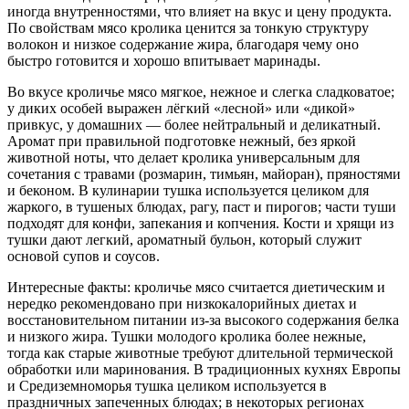
иногда внутренностями, что влияет на вкус и цену продукта.
По свойствам мясо кролика ценится за тонкую структуру
волокон и низкое содержание жира, благодаря чему оно
быстро готовится и хорошо впитывает маринады.
Во вкусе кроличье мясо мягкое, нежное и слегка сладковатое;
у диких особей выражен лёгкий «лесной» или «дикой»
привкус, у домашних — более нейтральный и деликатный.
Аромат при правильной подготовке нежный, без яркой
животной ноты, что делает кролика универсальным для
сочетания с травами (розмарин, тимьян, майоран), пряностями
и беконом. В кулинарии тушка используется целиком для
жаркого, в тушеных блюдах, рагу, паст и пирогов; части туши
подходят для конфи, запекания и копчения. Кости и хрящи из
тушки дают легкий, ароматный бульон, который служит
основой супов и соусов.
Интересные факты: кроличье мясо считается диетическим и
нередко рекомендовано при низкокалорийных диетах и
восстановительном питании из-за высокого содержания белка
и низкого жира. Тушки молодого кролика более нежные,
тогда как старые животные требуют длительной термической
обработки или маринования. В традиционных кухнях Европы
и Средиземноморья тушка целиком используется в
праздничных запеченных блюдах; в некоторых регионах