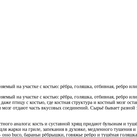
емый на участке с костью: рёбра, голяшка, отбивная, ребро или
яемый на участке с костью: рёбра, голяшка, отбивная, ребро и
аже птицу с костью, где костная структура и костный мозг остаю
ь и мозг отдают часть вкусовых соединений. Сырьё бывает разно
остного аналога: кость и суставной хрящ придают бульонам и т
для жарки на гриле, запекания в духовке, медленного тушения и
osso buco, бараньи рёбрышки, говяжье ребро и тушёная голяшка