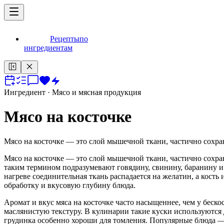
Рецепты
по
ингредиентам
Ингредиент
· Мясо и мясная продукция
Мясо на косточке
Мясо на косточке — это слой мышечной ткани, частично сохраня
Мясо на косточке — это слой мышечной ткани, частично сохран
таким термином подразумевают говядину, свинину, баранину и д
нагреве соединительная ткань распадается на желатин, а кост
обработку и вкусовую глубину блюда.
Аромат и вкус мяса на косточке часто насыщеннее, чем у беск
маслянистую текстуру. В кулинарии такие куски используются 
грудинка особенно хороши для томления. Популярные блюда — 