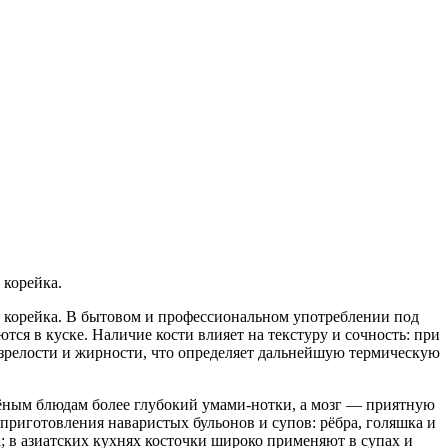
 корейка.
ли корейка. В бытовом и профессиональном употреблении под
тся в куске. Наличие кости влияет на текстуру и сочность: при
й зрелости и жирности, что определяет дальнейшую термическую
ушёным блюдам более глубокий умами-нотки, а мозг — приятную
 приготовления наваристых бульонов и супов: рёбра, голяшка и
; в азиатских кухнях косточки широко применяют в супах и