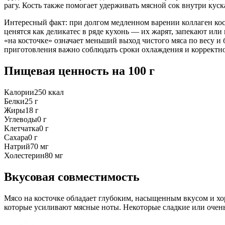
рагу. Кость также помогает удерживать мясной сок внутри кус
Интересный факт: при долгом медленном варении коллаген кост
ценятся как деликатес в ряде кухонь — их жарят, запекают или
«на косточке» означает меньший выход чистого мяса по весу и
приготовления важно соблюдать сроки охлаждения и корректно 
Пищевая ценность
на 100 г
Калории
250
ккал
Белки
25
г
Жиры
18
г
Углеводы
0
г
Клетчатка
0
г
Сахара
0
г
Натрий
70
мг
Холестерин
80
мг
Вкусовая совместимость
Мясо на косточке обладает глубоким, насыщенным вкусом и х
которые усиливают мясные ноты. Некоторые сладкие или очень