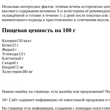
Несколько интересных фактов: телячья печень исторически ценит
высокого содержания витамина A и холестерина её рекомендую
охлаждённой и готовят в течение 1–2 дней после покупки или
внимательного подхода к приготовлению и сочетаниям вкусов.
Пищевая ценность
на 100 г
Калории
150
ккал
Белки
25
г
Жиры
4
г
Углеводы
3.9
г
Клетчатка
0
г
Сахара
0
г
Натрий
72
мг
Холестерин
380
мг
Нашли ошибку на странице, есть жалобы или предложения? П
18+ Сайт содержит информацию об алкогольной продукции и пр
На странице есть информация, созданная с помощью искусстве