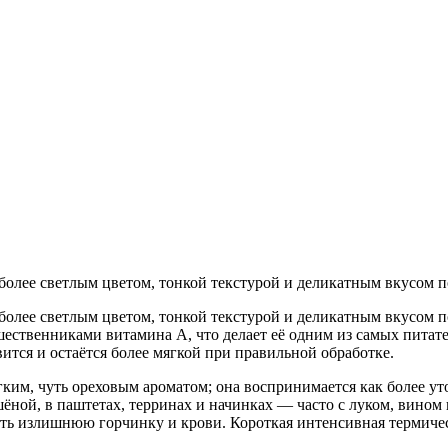
более светлым цветом, тонкой текстурой и деликатным вкусом п
более светлым цветом, тонкой текстурой и деликатным вкусом п
шественниками витамина A, что делает её одним из самых питат
ится и остаётся более мягкой при правильной обработке.
мягким, чуть ореховым ароматом; она воспринимается как более 
шёной, в паштетах, терринах и начинках — часто с луком, вином
ать излишнюю горчинку и крови. Короткая интенсивная термичес