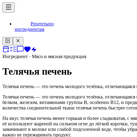
Рецепты
по
ингредиентам
Ингредиент
· Мясо и мясная продукция
Телячья печень
Телячья печень — это печень молодого телёнка, отличающаяся 
Телячья печень — это печень молодого телёнка, отличающаяся 
белком, железом, витаминами группы B, особенно B12, и пред
количества соединительной ткани телячья печень быстрее готов
На вкус телячья печень менее горькая и более сладковатая, с 
её используют жареной на сильном огне до лёгкой корочки, ту
замачивают в молоке или слабой подсоленной воде, чтобы убр
важно не пережаривать продукт.