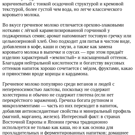
коричневатый с тонкой осадочной структурой и кремовой
текстурой, более густой чем вода, но легче классического
коровьего молока.
Во вкусе гречневое молоко отличается орехово-злаковыми
нотками с лёгкой карамелизированной горчинкой у
поджаренных семян; аромат напоминает тостовую гречку или
цельнозерновой хлеб. Оно подходит для питья в чистом виде,
добавления в кофе, каши и смузи, а также как замена
коровьего молока в выпечке и соусах — при этом придаёт
изделию характерный «землистый» и насыщенный оттенок.
Благодаря нейтральной кислотности и богатству вкусовых
оттенков напиток хорошо сочетается с мёдом, фруктами, какао
и пряностями вроде корицы и кардамона.
Гречневое молоко популярно среди веганов и людей с
непереносимостью лактозы, поскольку не содержит
холестерина и обычно не содержит глютена (если нет
перекрёстного заражения). Гречиха богата рутином и
микроэлементами — часть из них переходит в напиток,
добавляя антиоксидантные свойства и минеральный профиль
(магний, марганец, железо). Интересный факт: в странах
Восточной Европы и Японии гречка традиционно
используется не только как каша, но и как основа для
прохладительных и ферментированных напитков; домашнее