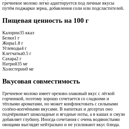
гречневое молоко легко адаптируется под личные вкусы
путём поджарки зерна, добавления соли или подсластителей.
Пищевая ценность
на 100 г
Калории
35
ккал
Белки
1
г
Жиры
1.8
г
Углеводы
4
г
Клетчатка
0.5
г
Сахара
2
г
Натрий
35
мг
Холестерин
0
мг
Вкусовая совместимость
Гречневое молоко имеет орехово-злаковый вкус с лёгкой
горчинкой, поэтому хорошо сочетается со сладкими и
тёплыми ароматами, но может конфликтовать с сильными
солёно-копчёными вкусами. В напитках и десертах оно
подчёркивает шоколадные и ягодные ноты, а в кашах и смузи
добавляет глубину. Иногда сочетания с очень водянистыми
овощами выглядят нейтрально и не усиливают вкус блюда.