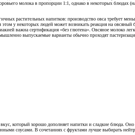
оровьего молока в пропорции 1:1, однако в некоторых блюдах (
огичных растительных напитков: производство овса требует мен
 этом у некоторых людей может возникать реакция на овсяный бе
лиакией важна сертификация «без глютена». Овсяное молоко лег
ромышленно выпускаемые варианты обычно проходят пастеризаци
 вкус, который хорошо дополняет напитки и сладкие блюда. Он
ными соусами. В сочетаниях с фруктами лучше выбирать нейтр