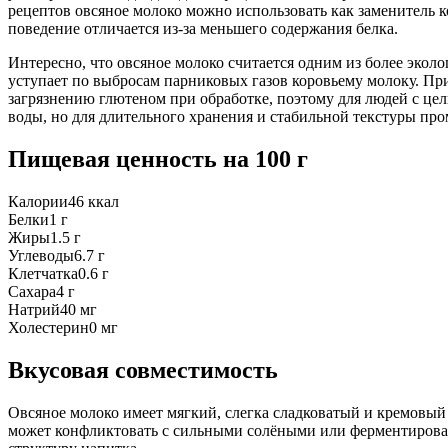
рецептов овсяное молоко можно использовать как заменитель к
поведение отличается из‑за меньшего содержания белка.
Интересно, что овсяное молоко считается одним из более экол
уступает по выбросам парниковых газов коровьему молоку. При
загрязнению глютеном при обработке, поэтому для людей с це
воды, но для длительного хранения и стабильной текстуры п
Пищевая ценность
на 100 г
Калории
46
ккал
Белки
1
г
Жиры
1.5
г
Углеводы
6.7
г
Клетчатка
0.6
г
Сахара
4
г
Натрий
40
мг
Холестерин
0
мг
Вкусовая совместимость
Овсяное молоко имеет мягкий, слегка сладковатый и кремовый
может конфликтовать с сильными солёными или ферментирован