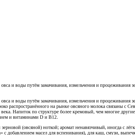
овса и воды путём замачивания, измельчения и процеживания з
овса и воды путём замачивания, измельчения и процеживания з
роко распространённого на рынке овсяного молока связаны с Се
века. Напиток по структуре более кремовый, чем многие другие
цием и витаминами D и B12.
й зерновой (овсяной) ноткой; аромат ненавязчивый, иногда с лё
» с добавлением масел для вспенивания), для каш, смузи, выпечки