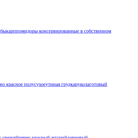
ибы
карп
помидоры консервированные в собственном
но красное полусухое
утиная грудка
рукола
готовый
к свежий
перец красный жгучий
лавровый