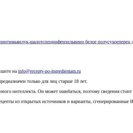
рин
тимьян
лук-шалот
специи
фенхель
вино белое полусухое
перец
ишите на
info@recepty-po-ingredientam.ru
едназначен только для лиц старше 18 лет.
нного интеллекта. Он может ошибаться, поэтому сведения стоит 
рецепты из открытых источников и варианты, сгенерированные 