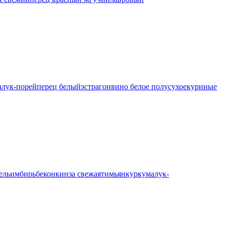
а
лук-порей
перец белый
эстрагон
вино белое полусухое
куриные
ель
имбирь
бекон
кинза свежая
тимьян
куркума
лук-