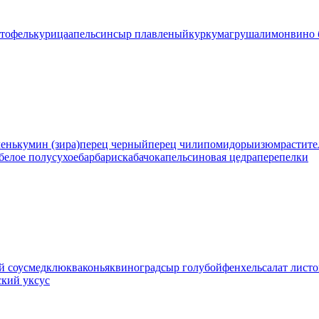
ртофель
курица
апельсин
сыр плавленый
куркума
груша
лимон
вино 
лень
кумин (зира)
перец черный
перец чили
помидоры
изюм
растите
белое полусухое
барбарис
кабачок
апельсиновая цедра
перепелки
й соус
мед
клюква
коньяк
виноград
сыр голубой
фенхель
салат лист
ский уксус