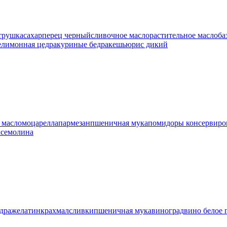
трушка
сахар
перец черный
сливочное масло
растительное масло
ба
е
лимонная цедра
куриные бедра
кешью
рис дикий
 масло
моцарелла
пармезан
пшеничная мука
помидоры консервиро
к
семолина
дра
желатин
крахмал
сливки
пшеничная мука
виноград
вино белое 