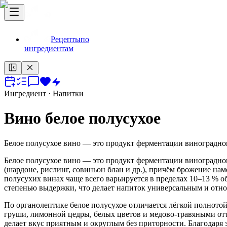
Рецепты
по
ингредиентам
Ингредиент
· Напитки
Вино белое полусухое
Белое полусухое вино — это продукт ферментации виноградного
Белое полусухое вино — это продукт ферментации виноградного
(шардоне, рислинг, совиньон блан и др.), причём брожение на
полусухих винах чаще всего варьируется в пределах 10–13 % о
степенью выдержки, что делает напиток универсальным и отно
По органолептике белое полусухое отличается лёгкой полното
груши, лимонной цедры, белых цветов и медово‑травяными отт
делает вкус приятным и округлым без приторности. Благодаря 