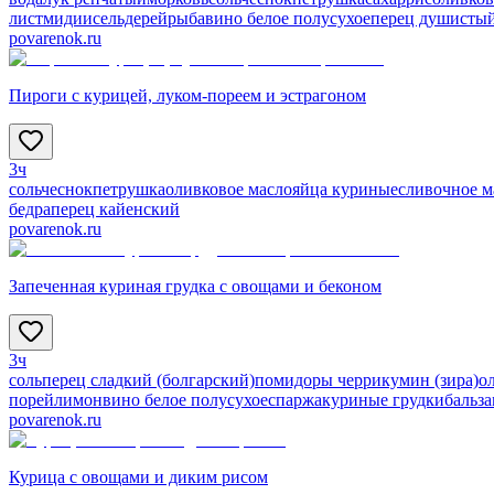
лист
мидии
сельдерей
рыба
вино белое полусухое
перец душисты
povarenok.ru
Пироги с курицей, луком-пореем и эстрагоном
3ч
соль
чеснок
петрушка
оливковое масло
яйца куриные
сливочное м
бедра
перец кайенский
povarenok.ru
Запеченная куриная грудка с овощами и беконом
3ч
соль
перец сладкий (болгарский)
помидоры черри
кумин (зира)
о
порей
лимон
вино белое полусухое
спаржа
куриные грудки
бальз
povarenok.ru
Курица с овощами и диким рисом