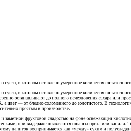
 сусла, в котором оставлено умеренное количество остаточного
 сусла, в котором оставлено умеренное количество остаточного
меренно останавливают до полного исчезновения сахара или прос
б., а цвет — от бледно‑соломенного до золотистого. В технологи
сительно простым в производстве.
й и заметной фруктовой сладостью на фоне освежающей кислотно
енками; при выдержке появляются нюансы ореха или ванили. Тек
этому напиток воспринимается как «между» сухим и полусладким