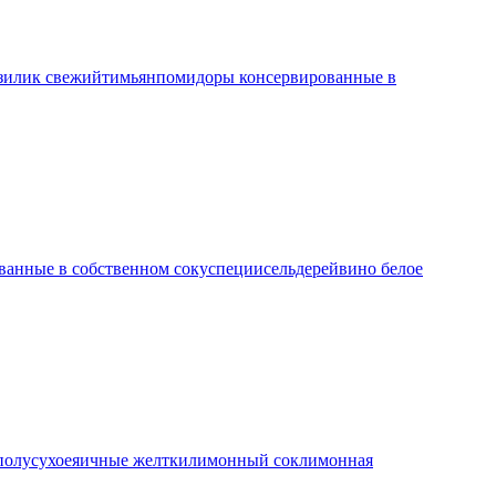
зилик свежий
тимьян
помидоры консервированные в
ванные в собственном соку
специи
сельдерей
вино белое
полусухое
яичные желтки
лимонный сок
лимонная