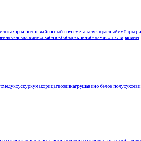
чили
сахар коричневый
соевый соус
сметана
лук красный
имбирь
гр
ое
кальмары
осьминог
кабачок
бобы
раки
камбала
мисо-паста
рапаны
ус
мед
уксус
куркума
корица
гвоздика
груша
вино белое полусухое
ви
ое масло
кориандр
помидоры
сливочное масло
лук красный
базили