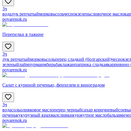
3ч
вода
лук репчатый
морковь
соль
чеснок
зелень
сливочное масло
ка
povarenok.ru
Перепелки в тажине
3ч
лук репчатый
морковь
соль
перец сладкий (болгарский)
чеснок
зе
зеленый
лайм
хурма
имбирь
баклажан
паприка сладкая
карри
вино 
povarenok.ru
Салат с куриной печенью, фенхелем и виноградом
3ч
вода
соль
оливковое масло
перец черный
сахар коричневый
соевы
печень
кукурузный крахмал
сливки
кунжутное масло
бальзамиче
povarenok.ru