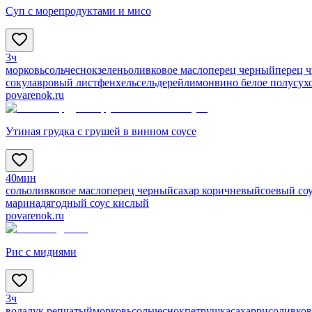
Суп с морепродуктами и мисо
3ч
морковь
соль
чеснок
зелень
оливковое масло
перец черный
перец 
соку
лавровый лист
фенхель
сельдерей
лимон
вино белое полусух
povarenok.ru
Утиная грудка с грушей в винном соусе
40мин
соль
оливковое масло
перец черный
сахар коричневый
соевый со
маринад
ягодный соус кислый
povarenok.ru
Рис с мидиями
3ч
вода
лук репчатый
морковь
соль
чеснок
петрушка
сахар
рис
оливков