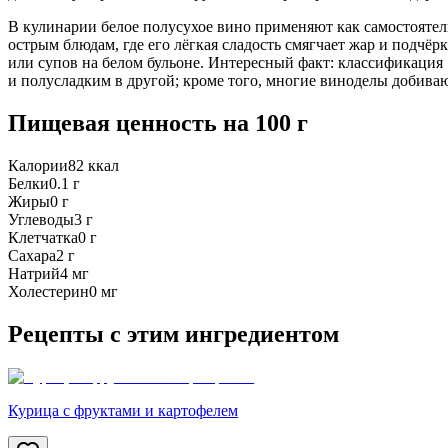
В кулинарии белое полусухое вино применяют как самостоятел
острым блюдам, где его лёгкая сладость смягчает жар и подчёр
или супов на белом бульоне. Интересный факт: классификация 
и полусладким в другой; кроме того, многие виноделы добив
Пищевая ценность
на 100 г
Калории
82
ккал
Белки
0.1
г
Жиры
0
г
Углеводы
3
г
Клетчатка
0
г
Сахара
2
г
Натрий
4
мг
Холестерин
0
мг
Рецепты с этим ингредиентом
Курица с фруктами и картофелем