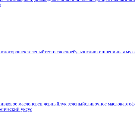
й
асло
горошек зеленый
тесто слоеное
бульон
сливки
пшеничная мук
ливковое масло
перец черный
лук зеленый
сливочное масло
картоф
амический уксус