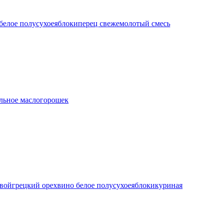
белое полусухое
яблоки
перец свежемолотый смесь
льное масло
горошек
овой
грецкий орех
вино белое полусухое
яблоки
куриная