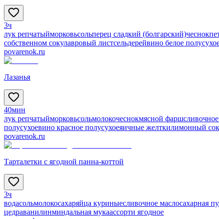
3ч
лук репчатый
морковь
соль
перец сладкий (болгарский)
чеснок
пе
собственном соку
лавровый лист
сельдерей
вино белое полусухо
povarenok.ru
Лазанья
40мин
лук репчатый
морковь
соль
молоко
чеснок
мясной фарш
сливочное
полусухое
вино красное полусухое
яичные желтки
лимонный со
povarenok.ru
Тарталетки с ягодной панна-коттой
3ч
вода
соль
молоко
сахар
яйца куриные
сливочное масло
сахарная пу
цедра
ванилин
миндальная мука
ассорти ягодное