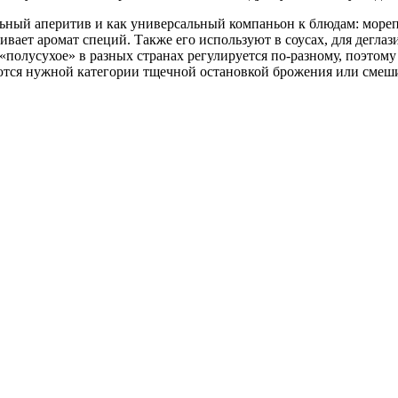
ьный аперитив и как универсальный компаньон к блюдам: морепр
кивает аромат специй. Также его используют в соусах, для дегл
«полусухое» в разных странах регулируется по-разному, поэтому
аются нужной категории тщечной остановкой брожения или смеш