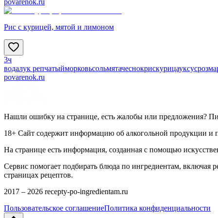
povarenok.ru
Рис с курицей, мятой и лимоном
3ч
вода
лук репчатый
морковь
соль
мята
чеснок
рис
курица
уксус
розма
povarenok.ru
Нашли ошибку на странице, есть жалобы или предложения? П
18+ Сайт содержит информацию об алкогольной продукции и пр
На странице есть информация, созданная с помощью искусстве
Сервис помогает подбирать блюда по ингредиентам, включая 
страницах рецептов.
2017 –
2026
recepty-po-ingredientam.ru
Пользовательское соглашение
Политика конфиденциальности