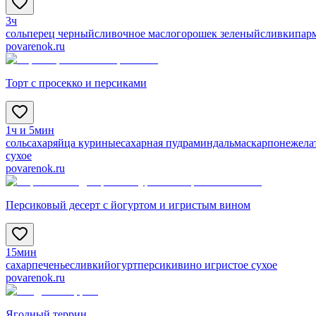
3ч
соль
перец черный
сливочное масло
горошек зеленый
сливки
пар
povarenok.ru
Торт с просекко и персиками
1ч и 5мин
соль
сахар
яйца куриные
сахарная пудра
миндаль
маскарпоне
жела
сухое
povarenok.ru
Персиковый десерт с йогуртом и игристым вином
15мин
сахар
печенье
сливки
йогурт
персики
вино игристое сухое
povarenok.ru
Ягодный террин