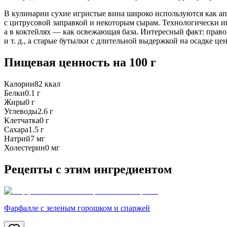
В кулинарии сухие игристые вина широко используются как ап
с цитрусовой заправкой и некоторым сырам. Технологически иг
а в коктейлях — как освежающая база. Интересный факт: прав
и т. д., а старые бутылки с длительной выдержкой на осадке це
Пищевая ценность
на 100 г
Калории
82
ккал
Белки
0.1
г
Жиры
0
г
Углеводы
2.6
г
Клетчатка
0
г
Сахара
1.5
г
Натрий
7
мг
Холестерин
0
мг
Рецепты с этим ингредиентом
Фарфалле с зеленым горошком и спаржей