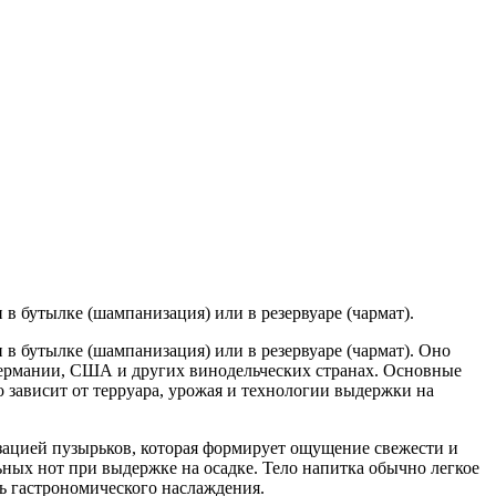
 бутылке (шампанизация) или в резервуаре (чармат).
в бутылке (шампанизация) или в резервуаре (чармат). Оно
 Германии, США и других винодельческих странах. Основные
о зависит от терруара, урожая и технологии выдержки на
зацией пузырьков, которая формирует ощущение свежести и
ьных нот при выдержке на осадке. Тело напитка обычно легкое
ть гастрономического наслаждения.