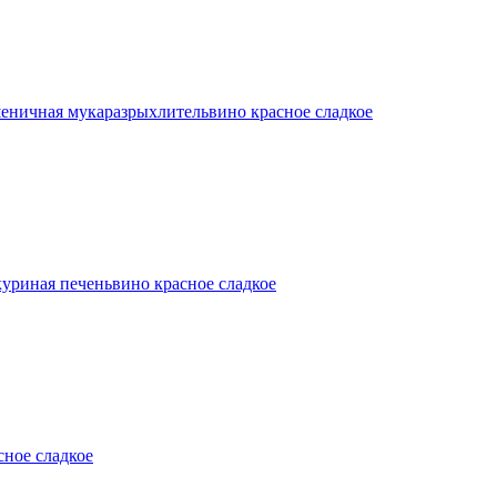
еничная мука
разрыхлитель
вино красное сладкое
куриная печень
вино красное сладкое
сное сладкое