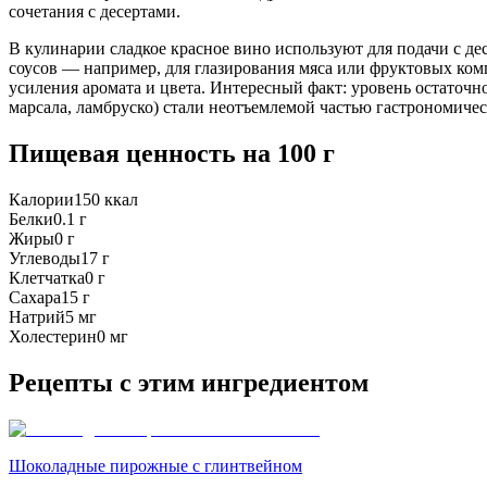
сочетания с десертами.
В кулинарии сладкое красное вино используют для подачи с де
соусов — например, для глазирования мяса или фруктовых ком
усиления аромата и цвета. Интересный факт: уровень остаточно
марсала, ламбруско) стали неотъемлемой частью гастрономичес
Пищевая ценность
на 100 г
Калории
150
ккал
Белки
0.1
г
Жиры
0
г
Углеводы
17
г
Клетчатка
0
г
Сахара
15
г
Натрий
5
мг
Холестерин
0
мг
Рецепты с этим ингредиентом
Шоколадные пирожные с глинтвейном