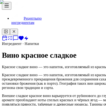
Рецепты
по
ингредиентам
Ингредиент
· Напитки
Вино красное сладкое
Красное сладкое вино — это напиток, изготовляемый из красн
Красное сладкое вино — это напиток, изготовляемый из красн
преждевременного прекращения брожения для сохранения сахар
остановки брожения (как в порто). География таких вин широк
региона свои традиции и сорта.
Внешне сладкое красное вино варьируется от рубинового до глу
аромате преобладают ноты спелых красных и чёрных ягод — м
появляться пряности, табачные и древесные нюансы. Танины о