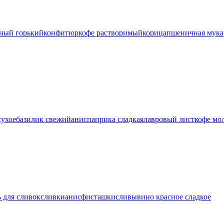
ный горький
конфитюр
кофе растворимый
корица
пшеничная мука
сухое
базилик свежий
анис
паприка сладкая
лавровый лист
кофе мо
ь для сливок
сливки
анис
фисташки
сливы
вино красное сладкое