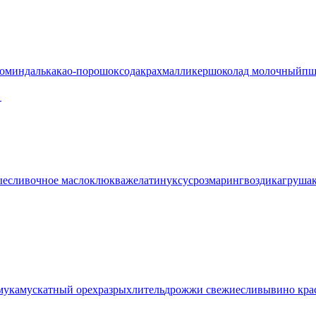
о
миндаль
какао-порошок
сода
крахмал
ликер
шоколад молочный
пш
ые
сливочное масло
клюква
желатин
уксус
розмарин
гвоздика
груша
мука
мускатный орех
разрыхлитель
дрожжи свежие
сливы
вино кра