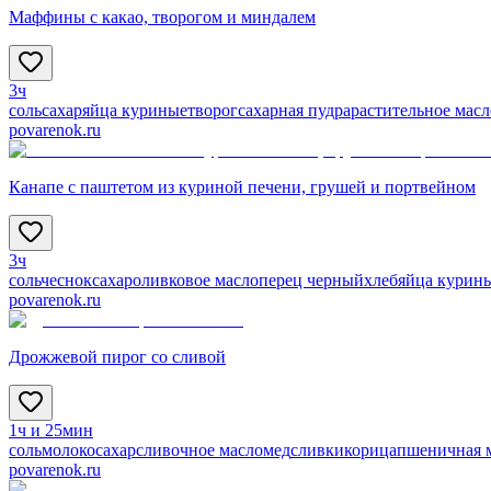
Маффины с какао, творогом и миндалем
3ч
соль
сахар
яйца куриные
творог
сахарная пудра
растительное масл
povarenok.ru
Канапе с паштетом из куриной печени, грушей и портвейном
3ч
соль
чеснок
сахар
оливковое масло
перец черный
хлеб
яйца курин
povarenok.ru
Дрожжевой пирог со сливой
1ч и 25мин
соль
молоко
сахар
сливочное масло
мед
сливки
корица
пшеничная 
povarenok.ru