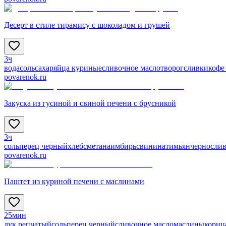
Десерт в стиле тирамису с шоколадом и грушей
3ч
вода
соль
сахар
яйца куриные
сливочное масло
творог
сливки
кофе
povarenok.ru
Закуска из гусиной и свиной печени с брусникой
3ч
соль
перец черный
хлеб
сметана
имбирь
свинина
тимьян
черносли
povarenok.ru
Паштет из куриной печени с маслинами
25мин
лук репчатый
соль
перец черный
сливочное масло
маслины
кориц