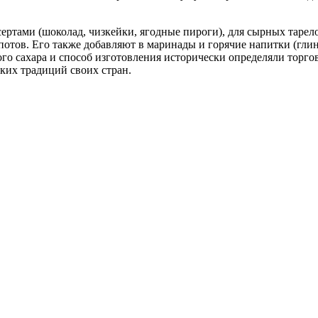
сертами (шоколад, чизкейки, ягодные пироги), для сырных таре
потов. Его также добавляют в маринады и горячие напитки (гл
го сахара и способ изготовления исторически определяли торгов
ких традиций своих стран.