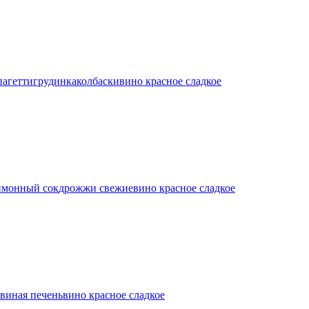
пагетти
грудинка
колбаски
вино красное сладкое
имонный сок
дрожжи свежие
вино красное сладкое
свиная печень
вино красное сладкое