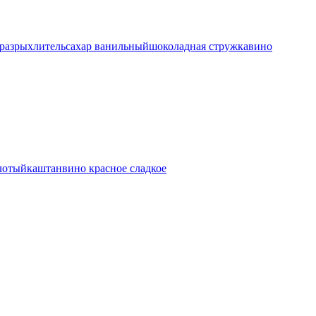
разрыхлитель
сахар ванильный
шоколадная стружка
вино
лотый
каштан
вино красное сладкое