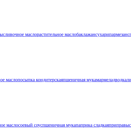
ры
сливочное масло
растительное масло
баклажан
сухари
пармезан
с
ое масло
посыпка кондитерская
пшеничная мука
мармелад
водка
л
ное масло
соевый соус
пшеничная мука
паприка сладкая
приправы