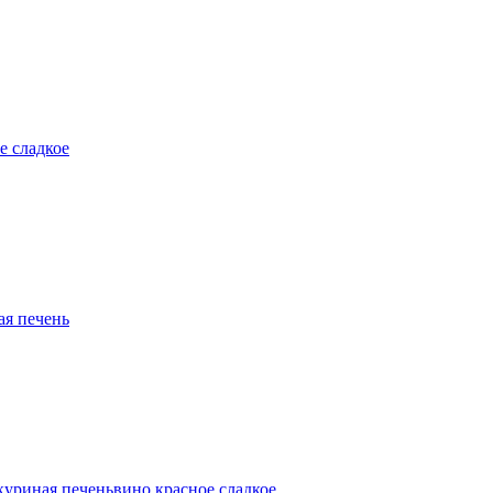
е сладкое
ая печень
куриная печень
вино красное сладкое