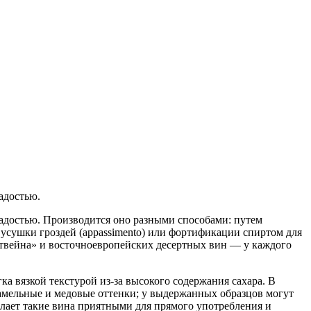
адостью.
адостью. Производится оно разными способами: путем
усушки гроздей (appassimento) или фортификации спиртом для
ортвейна» и восточноевропейских десертных вин — у каждого
ка вязкой текстурой из‑за высокого содержания сахара. В
мельные и медовые оттенки; у выдержанных образцов могут
елает такие вина приятными для прямого употребления и