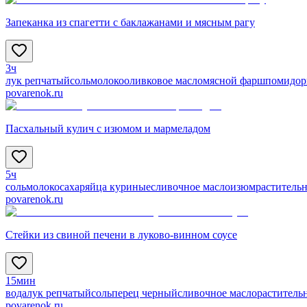
Запеканка из спагетти с баклажанами и мясным рагу
3ч
лук репчатый
соль
молоко
оливковое масло
мясной фарш
помидо
povarenok.ru
Пасхальный кулич с изюмом и мармеладом
5ч
соль
молоко
сахар
яйца куриные
сливочное масло
изюм
растительн
povarenok.ru
Стейки из свиной печени в луково-винном соусе
15мин
вода
лук репчатый
соль
перец черный
сливочное масло
раститель
povarenok.ru