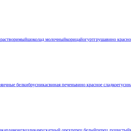
 растворимый
шоколад молочный
корица
йогурт
груша
вино красно
в
яичные белки
брусника
свиная печень
вино красное сладкое
гусин
а
кардамон
гвоздика
мускатный орех
перец белый
перец душистый