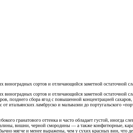
ых виноградных сортов и отличающийся заметной остаточной сл
ых виноградных сортов и отличающийся заметной остаточной сл
ов, позднего сбора ягод с повышенной концентрацией сахаров, 
а: от итальянских ламбруско и мальвазии до португальского «п
бокого гранатового оттенка и часто обладает густой, иногда слег
алины, вишни, черной смородины — а также конфитюрные, кара
бычно мягче и менее выражены, чем у сухих красных вин, что д