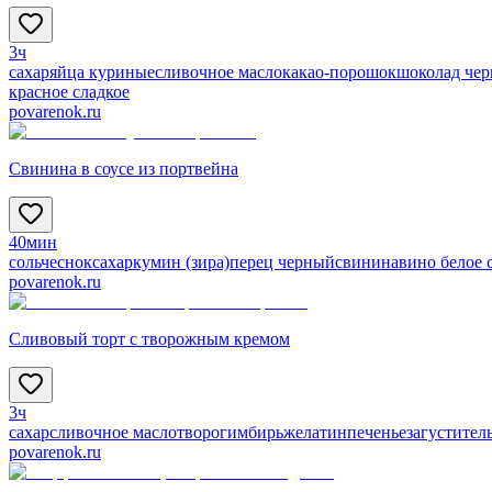
3ч
сахар
яйца куриные
сливочное масло
какао-порошок
шоколад чер
красное сладкое
povarenok.ru
Свинина в соусе из портвейна
40мин
соль
чеснок
сахар
кумин (зира)
перец черный
свинина
вино белое 
povarenok.ru
Сливовый торт с творожным кремом
3ч
сахар
сливочное масло
творог
имбирь
желатин
печенье
загустител
povarenok.ru