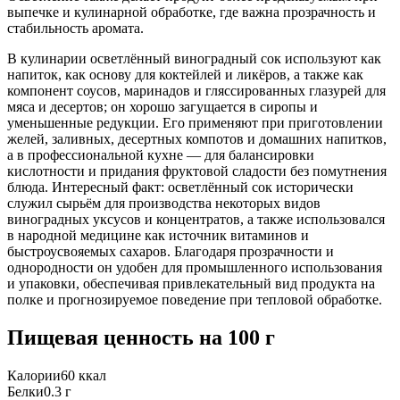
выпечке и кулинарной обработке, где важна прозрачность и
стабильность аромата.
В кулинарии осветлённый виноградный сок используют как
напиток, как основу для коктейлей и ликёров, а также как
компонент соусов, маринадов и гляссированных глазурей для
мяса и десертов; он хорошо загущается в сиропы и
уменьшенные редукции. Его применяют при приготовлении
желей, заливных, десертных компотов и домашних напитков,
а в профессиональной кухне — для балансировки
кислотности и придания фруктовой сладости без помутнения
блюда. Интересный факт: осветлённый сок исторически
служил сырьём для производства некоторых видов
виноградных уксусов и концентратов, а также использовался
в народной медицине как источник витаминов и
быстроусвояемых сахаров. Благодаря прозрачности и
однородности он удобен для промышленного использования
и упаковки, обеспечивая привлекательный вид продукта на
полке и прогнозируемое поведение при тепловой обработке.
Пищевая ценность
на 100 г
Калории
60
ккал
Белки
0.3
г