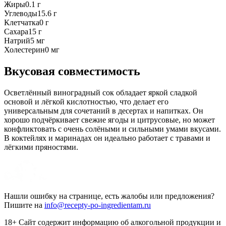
Жиры
0.1
г
Углеводы
15.6
г
Клетчатка
0
г
Сахара
15
г
Натрий
5
мг
Холестерин
0
мг
Вкусовая совместимость
Осветлённый виноградный сок обладает яркой сладкой
основой и лёгкой кислотностью, что делает его
универсальным для сочетаний в десертах и напитках. Он
хорошо подчёркивает свежие ягоды и цитрусовые, но может
конфликтовать с очень солёными и сильными умами вкусами.
В коктейлях и маринадах он идеально работает с травами и
лёгкими пряностями.
Нашли ошибку на странице, есть жалобы или предложения?
Пишите на
info@recepty-po-ingredientam.ru
18+ Сайт содержит информацию об алкогольной продукции и