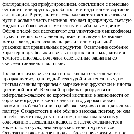
фильтрацией, центрифугированием, осветлением с помощью
бентонита или других адсорбентов и иногда тонкой сортовой
фильтрации. В результате из сока удаляются плотные взвеси,
мути и большая часть пектинов, что даёт прозрачную, светлую
жидкость с более «чистым» вкусом и стабильным цветом.
Обычно такой сок пастеризуют для уничтожения микрофлоры
и увеличения срока хранения, реже используют бережные
методы холодного розлива на розлив или стерильной
упаковки для премиальных продуктов. Осветление особенно
характерно для белых и светлых сортов винограда, хотя и из
тёмного винограда получают осветлённые варианты со
светлее́й тональной палитрой.
По свойствам осветлённый виноградный сок отличается
прозрачностью, однородной текстурой и интенсивным, но
чистым сладким профилем с выраженной фруктовой и иногда
цветочной нотой. Вкусовой профиль варьируется от
нейтрально-сладкого до короткой кислинки в зависимости от
сорта винограда и уровня зрелости ягод; аромат может
напоминать белый виноград, яблоко, медовую или цветочную
палитру. Сахаристость в нём обычно высокая, поэтому он сам
по себе служит сладким напитком, но благодаря малому
содержанию взвешенных веществ он легче смешивается в
коктейлях и соусах, чем непросветлённый мутный сок.
Осветление также делает продукт более предсказуемым при