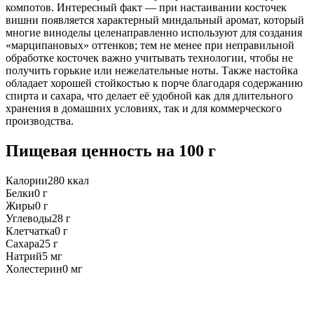
компотов. Интересный факт — при настаивании косточек
вишни появляется характерный миндальный аромат, который
многие виноделы целенаправленно используют для создания
«марципановых» оттенков; тем не менее при неправильной
обработке косточек важно учитывать технологии, чтобы не
получить горькие или нежелательные ноты. Также настойка
обладает хорошей стойкостью к порче благодаря содержанию
спирта и сахара, что делает её удобной как для длительного
хранения в домашних условиях, так и для коммерческого
производства.
Пищевая ценность
на 100 г
Калории
280
ккал
Белки
0
г
Жиры
0
г
Углеводы
28
г
Клетчатка
0
г
Сахара
25
г
Натрий
5
мг
Холестерин
0
мг