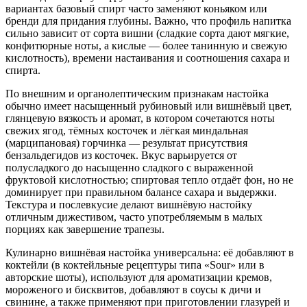
вариантах базовый спирт часто заменяют коньяком или
бренди для придания глубины. Важно, что профиль напитка
сильно зависит от сорта вишни (сладкие сорта дают мягкие,
конфитюрные ноты, а кислые — более танинную и свежую
кислотность), времени настаивания и соотношения сахара и
спирта.
По внешним и органолептическим признакам настойка
обычно имеет насыщенный рубиновый или вишнёвый цвет,
глянцевую вязкость и аромат, в котором сочетаются ноты
свежих ягод, тёмных косточек и лёгкая миндальная
(марципановая) горчинка — результат присутствия
бензальдегидов из косточек. Вкус варьируется от
полусладкого до насыщенно сладкого с выраженной
фруктовой кислотностью; спиртовая тепло отдаёт фон, но не
доминирует при правильном балансе сахара и выдержки.
Текстура и послевкусие делают вишнёвую настойку
отличным дижестивом, часто употребляемым в малых
порциях как завершение трапезы.
Кулинарно вишнёвая настойка универсальна: её добавляют в
коктейли (в коктейльные рецептуры типа «Sour» или в
авторские шоты), используют для ароматизации кремов,
мороженого и бисквитов, добавляют в соусы к дичи и
свинине, а также применяют при приготовлении глазурей и