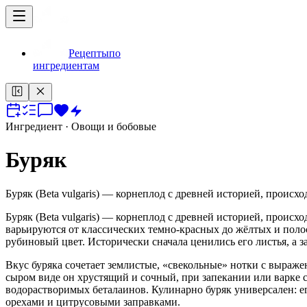
Рецепты
по
ингредиентам
Ингредиент
· Овощи и бобовые
Буряк
Буряк (Beta vulgaris) — корнеплод с древней историей, проис
Буряк (Beta vulgaris) — корнеплод с древней историей, проис
варьируются от классических темно-красных до жёлтых и пол
рубиновый цвет. Исторически сначала ценились его листья, а 
Вкус буряка сочетает землистые, «свекольные» нотки с выраже
сыром виде он хрустящий и сочный, при запекании или варке с
водорастворимых беталаинов. Кулинарно буряк универсален: его
орехами и цитрусовыми заправками.