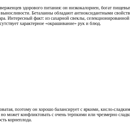
иверженцев здорового питания: он низкокалориен, богат пищев
 выносливости. Беталаины обладают антиоксидантными свойствам
ара. Интересный факт: из сахарной свеклы, селекционированной 
сутствует характерное «окрашивание» рук и блюд.
коватая, поэтому он хорошо балансирует с яркими, кисло-сладки
 но может конфликтовать с очень терпкими или чрезмерно слад
сть корнеплода.