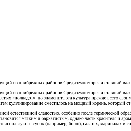
ходящий из прибрежных районов Средиземноморья и ставший важн
ходящий из прибрежных районов Средиземноморья и ставший важн
осатых «полкадот», но знаменита эта культура прежде всего с
затем культивирование сместилось на мощный корень, который с
нной естественной сладостью, особенно после термической обра
тановится мягким и бархатистым, однако часть красителя и аром
 используют в супах (например, борщ), салатах, маринадах и со