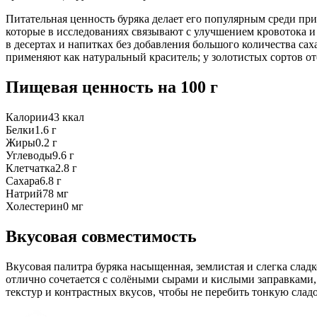
Питательная ценность буряка делает его популярным среди пр
которые в исследованиях связывают с улучшением кровотока и
в десертах и напитках без добавления большого количества сах
применяют как натуральный краситель; у золотистых сортов от
Пищевая ценность
на 100 г
Калории
43
ккал
Белки
1.6
г
Жиры
0.2
г
Углеводы
9.6
г
Клетчатка
2.8
г
Сахара
6.8
г
Натрий
78
мг
Холестерин
0
мг
Вкусовая совместимость
Вкусовая палитра буряка насыщенная, землистая и слегка слад
отлично сочетается с солёными сырами и кислыми заправками,
текстур и контрастных вкусов, чтобы не перебить тонкую сладо